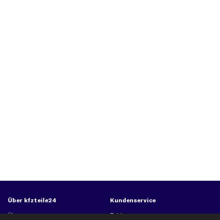
Über kfzteile24
Kundenservice
Über uns
Zahlung