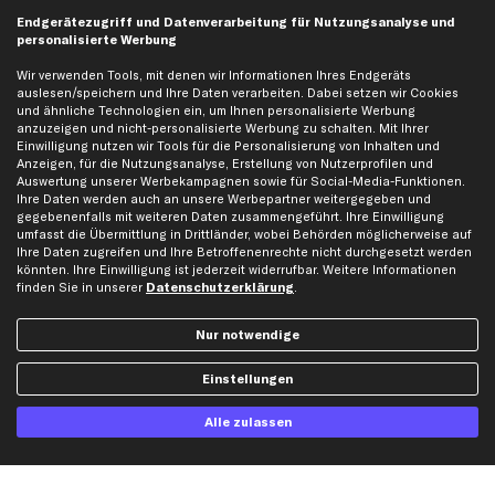
business
plus
Versandinfo
Endgerätezugriff und Datenverarbeitung für Nutzungsanalyse und
personalisierte Werbung
Corporate Webseite
Retoure & Gewährleistung
Partnerprogramm
Austauschartikel
Wir verwenden Tools, mit denen wir Informationen Ihres Endgeräts
auslesen/speichern und Ihre Daten verarbeiten. Dabei setzen wir Cookies
Werkstätten/Filialen
Häufige Fragen
und ähnliche Technologien ein, um Ihnen personalisierte Werbung
Karriere
Automagazin
anzuzeigen und nicht-personalisierte Werbung zu schalten. Mit Ihrer
Einwilligung nutzen wir Tools für die Personalisierung von Inhalten und
Bewertungen
Unsere Marken
Anzeigen, für die Nutzungsanalyse, Erstellung von Nutzerprofilen und
Auswertung unserer Werbekampagnen sowie für Social-Media-Funktionen.
Unsere App
Beliebte Autos
Ihre Daten werden auch an unsere Werbepartner weitergegeben und
Gutscheine
gegebenenfalls mit weiteren Daten zusammengeführt. Ihre Einwilligung
umfasst die Übermittlung in Drittländer, wobei Behörden möglicherweise auf
Ihre Daten zugreifen und Ihre Betroffenenrechte nicht durchgesetzt werden
könnten. Ihre Einwilligung ist jederzeit widerrufbar. Weitere Informationen
Hilfe & Support
Top Produkte
finden Sie in unserer
Datenschutzerklärung
.
Kontakt
Auspuff
Datenschutz
Bremsbeläge
Nur notwendige
AGB
Bremssattel
Einstellungen
Impressum
Bremsscheiben
Whistleblowersystem
Lichtmaschine
Alle zulassen
Dateneinstellungen
Luftfilter
Widerrufsbelehrung
Ölfilter