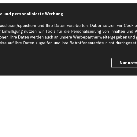
e und personalisierte Werbung
Hilfe & Support
Top Produkt
auslesen/speichern und Ihre Daten verarbeiten. Dabei setzen wir Cookie
Kontakt
Auspuff
 Einwilligung nutzen wir Tools für die Personalisierung von Inhalten und 
Datenschutz
Bremsbeläge
en. Ihre Daten werden auch an unsere Werbepartner weitergegeben und ge
se auf Ihre Daten zugreifen und Ihre Betroffenenrechte nicht durchgesetzt
ng
AGB
Bremssattel
Impressum
Bremsscheiben
Whistleblowersystem
Lichtmaschine
Nur not
Dateneinstellungen
Luftfilter
Widerrufsbelehrung
Ölfilter
Querlenker
Stoßdämpfer
Scheibenwisch