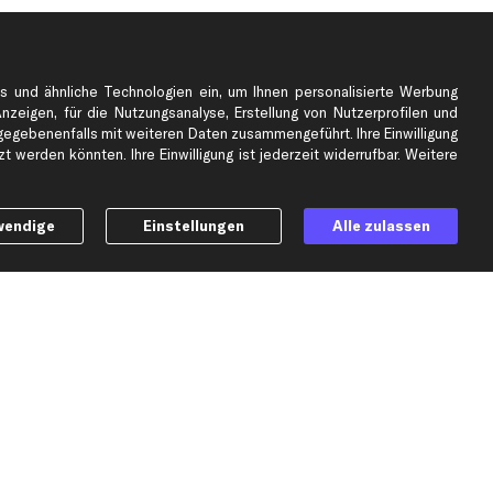
e
Top Automarken
s und ähnliche Technologien ein, um Ihnen personalisierte Werbung
Audi Ersatzteile
Anzeigen, für die Nutzungsanalyse, Erstellung von Nutzerprofilen und
BMW Ersatzteile
gebenenfalls mit weiteren Daten zusammengeführt. Ihre Einwilligung
 werden könnten. Ihre Einwilligung ist jederzeit widerrufbar. Weitere
Ford Ersatzteile
Mercedes-Benz Ersatzteile
Opel Ersatzteile
wendige
Einstellungen
Alle zulassen
Peugeot Ersatzteile
Renault Ersatzteile
Seat Ersatzteile
Skoda Ersatzteile
er
VW Ersatzteile
Social Media