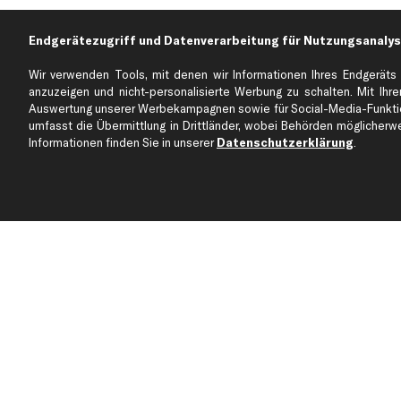
Endgerätezugriff und Datenverarbeitung für Nutzungsanalys
Über kfzteile24
Kundenservice
Wir verwenden Tools, mit denen wir Informationen Ihres Endgeräts 
Über uns
Zahlung
anzuzeigen und nicht-personalisierte Werbung zu schalten. Mit Ihrer
business
plus
Versandinfo
Auswertung unserer Werbekampagnen sowie für Social-Media-Funktion
umfasst die Übermittlung in Drittländer, wobei Behörden möglicherwei
Corporate Webseite
Retoure & Gewährleistu
Informationen finden Sie in unserer
Datenschutzerklärung
.
Partnerprogramm
Austauschartikel
Werkstätten/Filialen
Häufige Fragen
Karriere
Automagazin
Bewertungen
Unsere Marken
Unsere App
Beliebte Autos
Gutscheine
Jetzt APP Downloaden