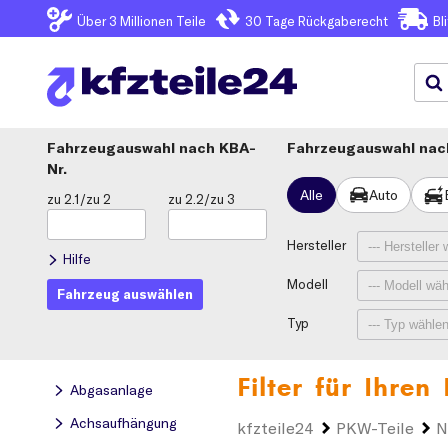
Über 3
Millionen Teile
30 Tage
Rückgaberecht
Bl
Fahrzeugauswahl
KBA-
Fahrzeugauswahl nach
Nr.
Alle
Auto
zu 2.1/zu 2
zu 2.2/zu 3
Hersteller
Hilfe
Modell
Fahrzeug auswählen
Typ
Filter für Ihren
Abgasanlage
Achsaufhängung
kfzteile24
PKW-Teile
N