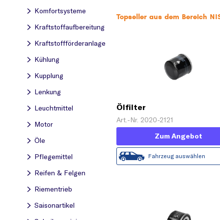
Komfortsysteme
Topseller aus dem Bereich NI
Kraftstoff­aufbereitung
Kraftstoff­förderanlage
Kühlung
Kupplung
Lenkung
Ölfilter
Leuchtmittel
Art.-Nr. 2020-2121
Motor
Zum Angebot
Öle
Fahrzeug auswählen
Pflegemittel
Reifen & Felgen
Riementrieb
Saisonartikel