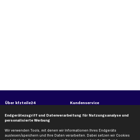
Über kfzteile24
Kundenservice
Über uns
Zahlung
Endgerätezugriff und Datenverarbeitung für Nutzungsanalyse und
business
plus
Versandinfo
personalisierte Werbung
Corporate Webseite
Retoure & Gewährleistung
Wir verwenden Tools, mit denen wir Informationen Ihres Endgeräts
auslesen/speichern und Ihre Daten verarbeiten. Dabei setzen wir Cookies
Partnerprogramm
Austauschartikel