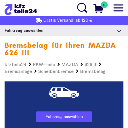
0
1
Gratis
Versand
ab 120 €
Fahrzeug auswählen
Bremsbelag für Ihren
MAZDA
626 III
kfzteile24
PKW-Teile
MAZDA
626 III
Bremsanlage
Scheibenbremse
Bremsbelag
Fahrzeug auswählen