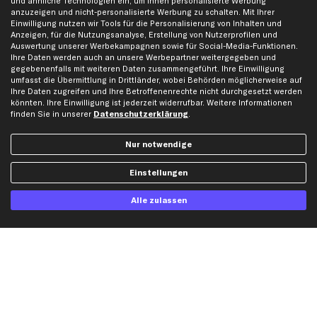
und ähnliche Technologien ein, um Ihnen personalisierte Werbung
Werkstätten/Filialen
Häufige Fragen
anzuzeigen und nicht-personalisierte Werbung zu schalten. Mit Ihrer
Einwilligung nutzen wir Tools für die Personalisierung von Inhalten und
Karriere
Automagazin
Anzeigen, für die Nutzungsanalyse, Erstellung von Nutzerprofilen und
Bewertungen
Unsere Marken
Auswertung unserer Werbekampagnen sowie für Social-Media-Funktionen.
Ihre Daten werden auch an unsere Werbepartner weitergegeben und
Unsere App
Beliebte Autos
gegebenenfalls mit weiteren Daten zusammengeführt. Ihre Einwilligung
Gutscheine
umfasst die Übermittlung in Drittländer, wobei Behörden möglicherweise auf
Ihre Daten zugreifen und Ihre Betroffenenrechte nicht durchgesetzt werden
könnten. Ihre Einwilligung ist jederzeit widerrufbar. Weitere Informationen
finden Sie in unserer
Datenschutzerklärung
.
Hilfe & Support
Top Produkte
Kontakt
Auspuff
Nur notwendige
Datenschutz
Bremsbeläge
Einstellungen
AGB
Bremssattel
Impressum
Bremsscheiben
Alle zulassen
Whistleblowersystem
Lichtmaschine
Dateneinstellungen
Luftfilter
Widerrufsbelehrung
Ölfilter
Querlenker
Stoßdämpfer
Scheibenwischer