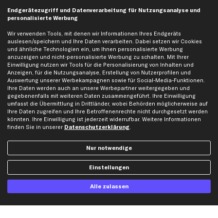
Ford Ersatzteile
Endgerätezugriff und Datenverarbeitung für Nutzungsanalyse und
Mercedes-Benz Ersatzteile
personalisierte Werbung
Opel Ersatzteile
Wir verwenden Tools, mit denen wir Informationen Ihres Endgeräts
Peugeot Ersatzteile
auslesen/speichern und Ihre Daten verarbeiten. Dabei setzen wir Cookies
und ähnliche Technologien ein, um Ihnen personalisierte Werbung
Renault Ersatzteile
anzuzeigen und nicht-personalisierte Werbung zu schalten. Mit Ihrer
Einwilligung nutzen wir Tools für die Personalisierung von Inhalten und
Seat Ersatzteile
Anzeigen, für die Nutzungsanalyse, Erstellung von Nutzerprofilen und
Skoda Ersatzteile
Auswertung unserer Werbekampagnen sowie für Social-Media-Funktionen.
Ihre Daten werden auch an unsere Werbepartner weitergegeben und
VW Ersatzteile
gegebenenfalls mit weiteren Daten zusammengeführt. Ihre Einwilligung
umfasst die Übermittlung in Drittländer, wobei Behörden möglicherweise auf
Ihre Daten zugreifen und Ihre Betroffenenrechte nicht durchgesetzt werden
Social Media
könnten. Ihre Einwilligung ist jederzeit widerrufbar. Weitere Informationen
finden Sie in unserer
Datenschutzerklärung
.
Nur notwendige
Jetzt APP Downloaden
Einstellungen
Alle zulassen
kfzteile24 Newsletter
Alle Angebote, Rabatte & Specials.