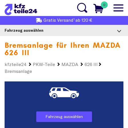
0
1
Gratis
Versand
ab 120 €
Fahrzeug auswählen
Bremsanlage für Ihren
MAZDA
626 III
kfzteile24
PKW-Teile
MAZDA
626 III
Bremsanlage
Fahrzeug auswählen