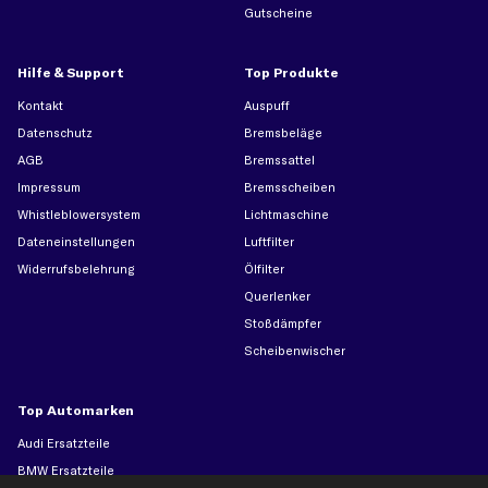
Gutscheine
Hilfe & Support
Top Produkte
Kontakt
Auspuff
Datenschutz
Bremsbeläge
AGB
Bremssattel
Impressum
Bremsscheiben
Whistleblowersystem
Lichtmaschine
Dateneinstellungen
Luftfilter
Widerrufsbelehrung
Ölfilter
Querlenker
Stoßdämpfer
Scheibenwischer
Top Automarken
Audi Ersatzteile
BMW Ersatzteile