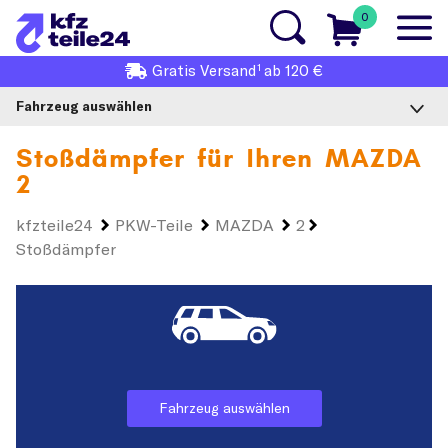
0
1
Gratis
Versand
ab 120 €
Fahrzeug auswählen
Stoßdämpfer für Ihren
MAZDA
2
kfzteile24
PKW-Teile
MAZDA
2
Stoßdämpfer
Fahrzeug auswählen