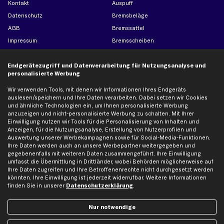
Kontakt
Auspuff
Datenschutz
Bremsbeläge
AGB
Bremssattel
Impressum
Bremsscheiben
Whistleblowersystem
Lichtmaschine
Dateneinstellungen
Luftfilter
Endgerätezugriff und Datenverarbeitung für Nutzungsanalyse und
personalisierte Werbung
Widerrufsbelehrung
Ölfilter
Wir verwenden Tools, mit denen wir Informationen Ihres Endgeräts
Querlenker
auslesen/speichern und Ihre Daten verarbeiten. Dabei setzen wir Cookies
Stoßdämpfer
und ähnliche Technologien ein, um Ihnen personalisierte Werbung
anzuzeigen und nicht-personalisierte Werbung zu schalten. Mit Ihrer
Scheibenwischer
Einwilligung nutzen wir Tools für die Personalisierung von Inhalten und
Anzeigen, für die Nutzungsanalyse, Erstellung von Nutzerprofilen und
Auswertung unserer Werbekampagnen sowie für Social-Media-Funktionen.
Top Automarken
Ihre Daten werden auch an unsere Werbepartner weitergegeben und
gegebenenfalls mit weiteren Daten zusammengeführt. Ihre Einwilligung
Audi Ersatzteile
umfasst die Übermittlung in Drittländer, wobei Behörden möglicherweise auf
Ihre Daten zugreifen und Ihre Betroffenenrechte nicht durchgesetzt werden
BMW Ersatzteile
könnten. Ihre Einwilligung ist jederzeit widerrufbar. Weitere Informationen
Ford Ersatzteile
finden Sie in unserer
Datenschutzerklärung
.
Mercedes-Benz Ersatzteile
Nur notwendige
Opel Ersatzteile
Peugeot Ersatzteile