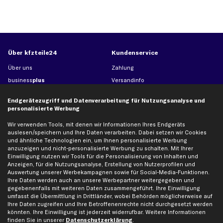
Über kfzteile24
Kundenservice
Über uns
Zahlung
business
plus
Versandinfo
Corporate Webseite
Retoure & Gewährleistung
Endgerätezugriff und Datenverarbeitung für Nutzungsanalyse und
Partnerprogramm
Austauschartikel
personalisierte Werbung
Werkstätten/Filialen
Häufige Fragen
Wir verwenden Tools, mit denen wir Informationen Ihres Endgeräts
Karriere
Automagazin
auslesen/speichern und Ihre Daten verarbeiten. Dabei setzen wir Cookies
und ähnliche Technologien ein, um Ihnen personalisierte Werbung
Bewertungen
Unsere Marken
anzuzeigen und nicht-personalisierte Werbung zu schalten. Mit Ihrer
Unsere App
Beliebte Autos
Einwilligung nutzen wir Tools für die Personalisierung von Inhalten und
Anzeigen, für die Nutzungsanalyse, Erstellung von Nutzerprofilen und
Gutscheine
Auswertung unserer Werbekampagnen sowie für Social-Media-Funktionen.
Ihre Daten werden auch an unsere Werbepartner weitergegeben und
gegebenenfalls mit weiteren Daten zusammengeführt. Ihre Einwilligung
Hilfe & Support
Top Produkte
umfasst die Übermittlung in Drittländer, wobei Behörden möglicherweise auf
Ihre Daten zugreifen und Ihre Betroffenenrechte nicht durchgesetzt werden
Kontakt
Auspuff
könnten. Ihre Einwilligung ist jederzeit widerrufbar. Weitere Informationen
finden Sie in unserer
Datenschutzerklärung
.
Datenschutz
Bremsbeläge