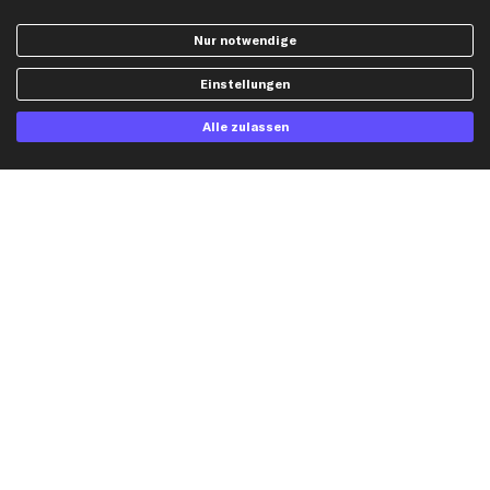
AGB
Bremssattel
Nur notwendige
Impressum
Bremsscheiben
Whistleblowersystem
Lichtmaschine
Einstellungen
Dateneinstellungen
Luftfilter
Alle zulassen
Widerrufsbelehrung
Ölfilter
Querlenker
Stoßdämpfer
Scheibenwischer
Top Automarken
Audi Ersatzteile
BMW Ersatzteile
Ford Ersatzteile
Mercedes-Benz Ersatzteile
Opel Ersatzteile
Peugeot Ersatzteile
Renault Ersatzteile