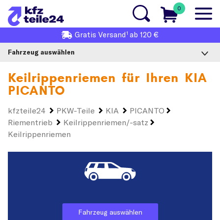
0
1
Gratis
Versand
ab 120 €
Fahrzeug auswählen
Keilrippenriemen für Ihren
KIA
PICANTO
kfzteile24
PKW-Teile
KIA
PICANTO
Riementrieb
Keilrippenriemen/-satz
Keilrippenriemen
Fahrzeug auswählen