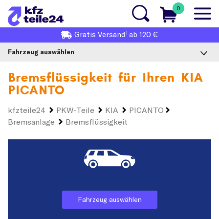
0
1
Gratis
Versand
ab 120 €
Fahrzeug auswählen
Bremsflüssigkeit für Ihren
KIA
PICANTO
kfzteile24
PKW-Teile
KIA
PICANTO
Bremsanlage
Bremsflüssigkeit
Fahrzeug auswählen