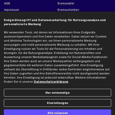
AGB
Bremssattel
Impressum
Bremsscheiben
Whistleblowersystem
Lichtmaschine
Endgerätezugriff und Datenverarbeitung für Nutzungsanalyse und
Dateneinstellungen
Luftfilter
personalisierte Werbung
Widerrufsbelehrung
Ölfilter
Wir verwenden Tools, mit denen wir Informationen Ihres Endgeräts
Querlenker
auslesen/speichern und Ihre Daten verarbeiten. Dabei setzen wir Cookies
und ähnliche Technologien ein, um Ihnen personalisierte Werbung
Stoßdämpfer
anzuzeigen und nicht-personalisierte Werbung zu schalten. Mit Ihrer
Scheibenwischer
Einwilligung nutzen wir Tools für die Personalisierung von Inhalten und
Anzeigen, für die Nutzungsanalyse, Erstellung von Nutzerprofilen und
Auswertung unserer Werbekampagnen sowie für Social-Media-Funktionen.
Ihre Daten werden auch an unsere Werbepartner weitergegeben und
Top Automarken
gegebenenfalls mit weiteren Daten zusammengeführt. Ihre Einwilligung
umfasst die Übermittlung in Drittländer, wobei Behörden möglicherweise auf
Audi Ersatzteile
Ihre Daten zugreifen und Ihre Betroffenenrechte nicht durchgesetzt werden
BMW Ersatzteile
könnten. Ihre Einwilligung ist jederzeit widerrufbar. Weitere Informationen
finden Sie in unserer
Datenschutzerklärung
.
Ford Ersatzteile
Mercedes-Benz Ersatzteile
Nur notwendige
Opel Ersatzteile
Peugeot Ersatzteile
Einstellungen
Renault Ersatzteile
Alle zulassen