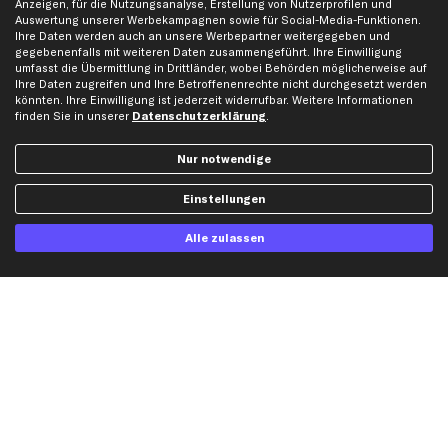
Anzeigen, für die Nutzungsanalyse, Erstellung von Nutzerprofilen und
Auswertung unserer Werbekampagnen sowie für Social-Media-Funktionen.
Ihre Daten werden auch an unsere Werbepartner weitergegeben und
Hilfe & Support
Top Produkte
gegebenenfalls mit weiteren Daten zusammengeführt. Ihre Einwilligung
umfasst die Übermittlung in Drittländer, wobei Behörden möglicherweise auf
Kontakt
Auspuff
Ihre Daten zugreifen und Ihre Betroffenenrechte nicht durchgesetzt werden
Datenschutz
Bremsbeläge
könnten. Ihre Einwilligung ist jederzeit widerrufbar. Weitere Informationen
finden Sie in unserer
Datenschutzerklärung
.
AGB
Bremssattel
Impressum
Bremsscheiben
Nur notwendige
Whistleblowersystem
Lichtmaschine
Dateneinstellungen
Luftfilter
Einstellungen
Widerrufsbelehrung
Ölfilter
Alle zulassen
Querlenker
Stoßdämpfer
Scheibenwischer
Top Automarken
Audi Ersatzteile
BMW Ersatzteile
Ford Ersatzteile