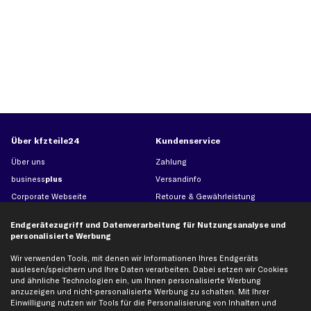
Über kfzteile24
Kundenservice
Über uns
Zahlung
business
plus
Versandinfo
Corporate Webseite
Retoure & Gewährleistung
Partnerprogramm
Austauschartikel
Endgerätezugriff und Datenverarbeitung für Nutzungsanalyse und
Werkstätten/Filialen
Häufige Fragen
personalisierte Werbung
Karriere
Automagazin
Wir verwenden Tools, mit denen wir Informationen Ihres Endgeräts
Bewertungen
Unsere Marken
auslesen/speichern und Ihre Daten verarbeiten. Dabei setzen wir Cookies
und ähnliche Technologien ein, um Ihnen personalisierte Werbung
Unsere App
Beliebte Autos
anzuzeigen und nicht-personalisierte Werbung zu schalten. Mit Ihrer
Gutscheine
Einwilligung nutzen wir Tools für die Personalisierung von Inhalten und