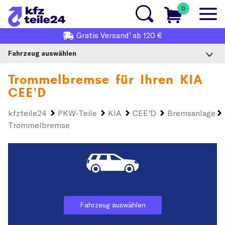
0
1
Gratis
Versand
ab 120 €
Fahrzeug auswählen
Trommelbremse für Ihren
KIA
CEE'D
kfzteile24
PKW-Teile
KIA
CEE'D
Bremsanlage
Trommelbremse
Fahrzeug auswählen