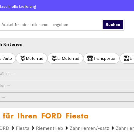
itzschnelle Lieferung
 Kriterien
E-Auto
Motorrad
E-Motorrad
Transporter
E-
 für Ihren
FORD Fiesta
ORD
Fiesta
Riementrieb
Zahnriemen/-satz
Zahnrie