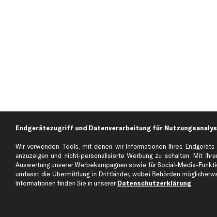
Endgerätezugriff und Datenverarbeitung für Nutzungsanalys
Wir verwenden Tools, mit denen wir Informationen Ihres Endgeräts 
anzuzeigen und nicht-personalisierte Werbung zu schalten. Mit Ihrer
Über kfzteile24
Kundenservice
Auswertung unserer Werbekampagnen sowie für Social-Media-Funktion
Über uns
Zahlung
umfasst die Übermittlung in Drittländer, wobei Behörden möglicherwei
Informationen finden Sie in unserer
Datenschutzerklärung
.
business
plus
Versandinfo
Corporate Webseite
Retoure & Gewährleistu
Partnerprogramm
Austauschartikel