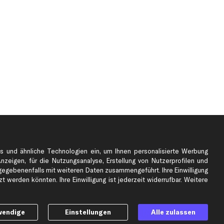
s und ähnliche Technologien ein, um Ihnen personalisierte Werbung
Anzeigen, für die Nutzungsanalyse, Erstellung von Nutzerprofilen und
e
Top Automarken
gebenenfalls mit weiteren Daten zusammengeführt. Ihre Einwilligung
Audi Ersatzteile
 werden könnten. Ihre Einwilligung ist jederzeit widerrufbar. Weitere
BMW Ersatzteile
Ford Ersatzteile
wendige
Einstellungen
Alle zulassen
Mercedes-Benz Ersatzteile