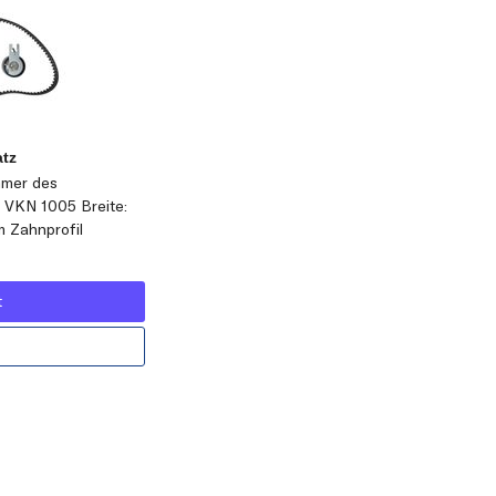
tz
mmer des
 VKN 1005 Breite:
 Zahnprofil
t