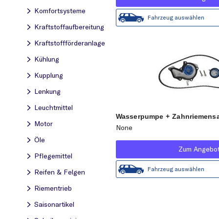
Komfortsysteme
Fahrzeug auswählen
Kraftstoff­aufbereitung
Kraftstoff­förderanlage
Kühlung
Kupplung
Lenkung
Leuchtmittel
Wasserpumpe + Zahnriemensa
Motor
None
Öle
Zum Angebo
Pflegemittel
Fahrzeug auswählen
Reifen & Felgen
Riementrieb
Saisonartikel