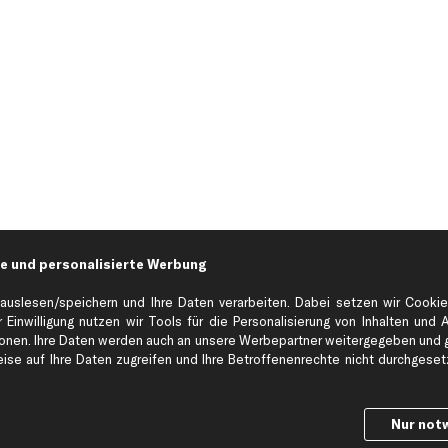
e und personalisierte Werbung
auslesen/speichern und Ihre Daten verarbeiten. Dabei setzen wir Cookie
 Einwilligung nutzen wir Tools für die Personalisierung von Inhalten und 
Hilfe & Support
Top Produkt
en. Ihre Daten werden auch an unsere Werbepartner weitergegeben und ge
Kontakt
Auspuff
se auf Ihre Daten zugreifen und Ihre Betroffenenrechte nicht durchgesetzt
Datenschutz
Bremsbeläge
ng
AGB
Bremssattel
Nur not
Impressum
Bremsscheiben