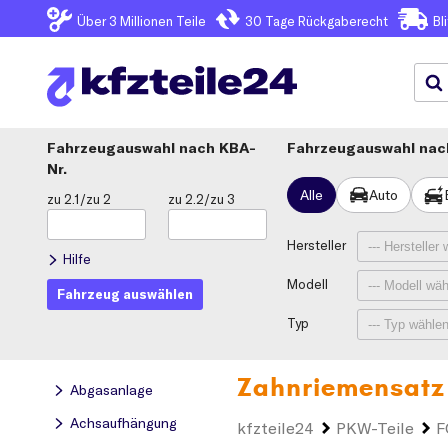
Über 3
Millionen Teile
30 Tage
Rückgaberecht
Bl
Fahrzeugauswahl
KBA-
Fahrzeugauswahl nach
Nr.
Alle
Auto
zu 2.1/zu 2
zu 2.2/zu 3
Hersteller
Hilfe
Modell
Fahrzeug auswählen
Typ
Zahnriemensatz
Abgasanlage
Achsaufhängung
kfzteile24
PKW-Teile
F