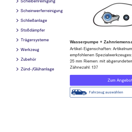
Scheibenreinigung
Scheinwerferreinigung
Schließanlage
Stoßdämpfer
Trägersysteme
Wasserpumpe + Zahnriemensa
Artikel-Eigenschaften: Artikelnu
Werkzeug
empfohlenen Spezialwerkzeuges:
Zubehör
25 mm Riemen: mit abgerundetem
Zähnezahl: 137
Zünd-/Glühanlage
Zum Angebo
Fahrzeug auswählen