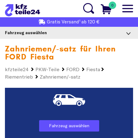
0
1
Gratis
Versand
ab 120 €
Fahrzeug auswählen
Zahnriemen/-satz für Ihren
FORD Fiesta
kfzteile24
PKW-Teile
FORD
Fiesta
Riementrieb
Zahnriemen/-satz
Fahrzeug auswählen