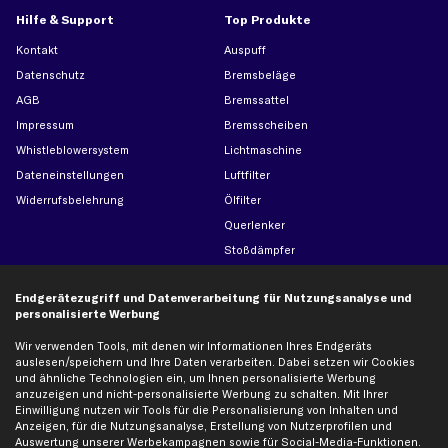
Hilfe & Support
Top Produkte
Kontakt
Auspuff
Datenschutz
Bremsbeläge
AGB
Bremssattel
Impressum
Bremsscheiben
Whistleblowersystem
Lichtmaschine
Dateneinstellungen
Luftfilter
Widerrufsbelehrung
Ölfilter
Querlenker
Stoßdämpfer
Scheibenwischer
Endgerätezugriff und Datenverarbeitung für Nutzungsanalyse und
personalisierte Werbung
Top Automarken
Wir verwenden Tools, mit denen wir Informationen Ihres Endgeräts
Audi Ersatzteile
auslesen/speichern und Ihre Daten verarbeiten. Dabei setzen wir Cookies
und ähnliche Technologien ein, um Ihnen personalisierte Werbung
BMW Ersatzteile
anzuzeigen und nicht-personalisierte Werbung zu schalten. Mit Ihrer
Ford Ersatzteile
Einwilligung nutzen wir Tools für die Personalisierung von Inhalten und
Anzeigen, für die Nutzungsanalyse, Erstellung von Nutzerprofilen und
Mercedes-Benz Ersatzteile
Auswertung unserer Werbekampagnen sowie für Social-Media-Funktionen.