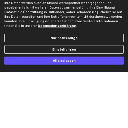
Ihre Daten werden auch an unsere Werbepartner weitergegeben und
Opel Ersatzteile
gegebenenfalls mit weiteren Daten zusammengeführt. Ihre Einwilligung
Peugeot Ersatzteile
umfasst die Übermittlung in Drittländer, wobei Behörden möglicherweise auf
Ihre Daten zugreifen und Ihre Betroffenenrechte nicht durchgesetzt werden
Renault Ersatzteile
könnten. Ihre Einwilligung ist jederzeit widerrufbar. Weitere Informationen
Seat Ersatzteile
finden Sie in unserer
Datenschutzerklärung
.
Skoda Ersatzteile
Nur notwendige
VW Ersatzteile
Einstellungen
Social Media
Alle zulassen
Jetzt APP Downloaden
kfzteile24 Newsletter
Alle Angebote, Rabatte & Specials.