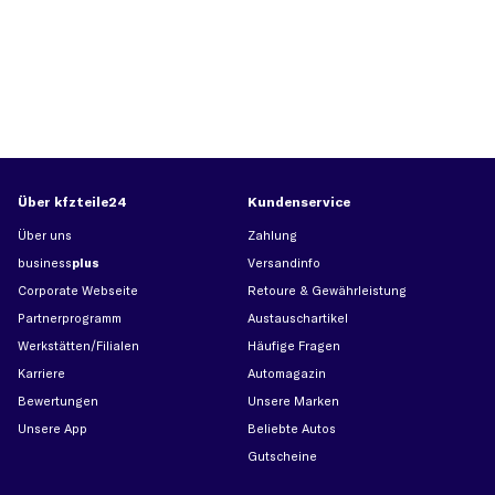
Über kfzteile24
Kundenservice
Über uns
Zahlung
business
plus
Versandinfo
Corporate Webseite
Retoure & Gewährleistung
Partnerprogramm
Austauschartikel
Werkstätten/Filialen
Häufige Fragen
Karriere
Automagazin
Bewertungen
Unsere Marken
Unsere App
Beliebte Autos
Gutscheine