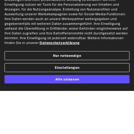
Gutscheine
Einwilligung nutzen wir Tools für die Personalisierung von Inhalten und
Anzeigen, für die Nutzungsanalyse, Erstellung von Nutzerprofilen und
Auswertung unserer Werbekampagnen sowie für Social-Media-Funktionen.
Hilfe & Support
Top Produkte
Ihre Daten werden auch an unsere Werbepartner weitergegeben und
gegebenenfalls mit weiteren Daten zusammengeführt. Ihre Einwilligung
Kontakt
Auspuff
umfasst die Übermittlung in Drittländer, wobei Behörden möglicherweise auf
Ihre Daten zugreifen und Ihre Betroffenenrechte nicht durchgesetzt werden
Datenschutz
Bremsbeläge
könnten. Ihre Einwilligung ist jederzeit widerrufbar. Weitere Informationen
AGB
Bremssattel
finden Sie in unserer
Datenschutzerklärung
.
Impressum
Bremsscheiben
Nur notwendige
Whistleblowersystem
Lichtmaschine
Dateneinstellungen
Luftfilter
Einstellungen
Widerrufsbelehrung
Ölfilter
Alle zulassen
Querlenker
Stoßdämpfer
Scheibenwischer
Top Automarken
Audi Ersatzteile
BMW Ersatzteile