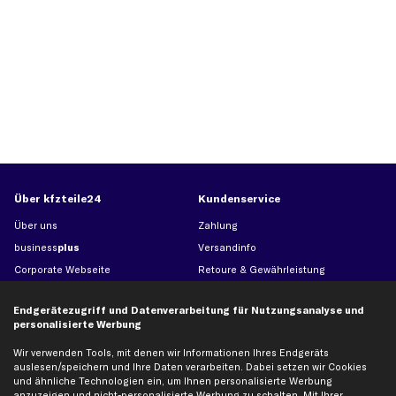
Über kfzteile24
Kundenservice
Über uns
Zahlung
business
plus
Versandinfo
Corporate Webseite
Retoure & Gewährleistung
Partnerprogramm
Austauschartikel
Endgerätezugriff und Datenverarbeitung für Nutzungsanalyse und
Werkstätten/Filialen
Häufige Fragen
personalisierte Werbung
Karriere
Automagazin
Wir verwenden Tools, mit denen wir Informationen Ihres Endgeräts
Bewertungen
Unsere Marken
auslesen/speichern und Ihre Daten verarbeiten. Dabei setzen wir Cookies
Unsere App
Beliebte Autos
und ähnliche Technologien ein, um Ihnen personalisierte Werbung
anzuzeigen und nicht-personalisierte Werbung zu schalten. Mit Ihrer