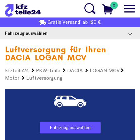
0
1
Gratis
Versand
ab 120 €
Fahrzeug auswählen
Luftversorgung für Ihren
DACIA LOGAN MCV
kfzteile24
PKW-Teile
DACIA
LOGAN MCV
Motor
Luftversorgung
Fahrzeug auswählen