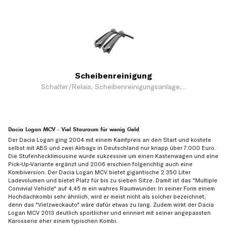
Scheibenreinigung
Schalter/Relais, Scheibenreinigungsanlage,...
Dacia Logan MCV - Viel Stauraum für wenig Geld
Der Dacia Logan ging 2004 mit einem Kamfpreis an den Start und kostete
selbst mit ABS und zwei Airbags in Deutschland nur knapp über 7.000 Euro.
Die Stufenhecklimousine wurde sukzessive um einen Kastenwagen und eine
Pick-Up-Variante ergänzt und 2006 erschien folgerichtig auch eine
Kombiversion. Der Dacia Logan MCV bietet gigantische 2.350 Liter
Ladevolumen und bietet Platz für bis zu sieben Sitze. Damit ist das "Multiple
Convivial Vehicle" auf 4,45 m ein wahres Raumwunder. In seiner Form einem
Hochdachkombi sehr ähnlich, wird er meist nicht als solcher bezeichnet,
denn das "Vielzweckauto" wäre dafür etwas zu lang. Zudem wirkt der Dacia
Logan MCV 2013 deutlich sportlicher und erinnert mit seiner angepassten
Karosserie eher einem typischen Kombi.