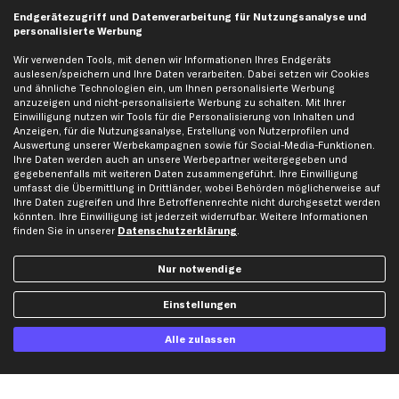
Top Automarken
Endgerätezugriff und Datenverarbeitung für Nutzungsanalyse und
personalisierte Werbung
Audi Ersatzteile
Wir verwenden Tools, mit denen wir Informationen Ihres Endgeräts
BMW Ersatzteile
auslesen/speichern und Ihre Daten verarbeiten. Dabei setzen wir Cookies
Ford Ersatzteile
und ähnliche Technologien ein, um Ihnen personalisierte Werbung
anzuzeigen und nicht-personalisierte Werbung zu schalten. Mit Ihrer
Mercedes-Benz Ersatzteile
Einwilligung nutzen wir Tools für die Personalisierung von Inhalten und
Opel Ersatzteile
Anzeigen, für die Nutzungsanalyse, Erstellung von Nutzerprofilen und
Auswertung unserer Werbekampagnen sowie für Social-Media-Funktionen.
Peugeot Ersatzteile
Ihre Daten werden auch an unsere Werbepartner weitergegeben und
gegebenenfalls mit weiteren Daten zusammengeführt. Ihre Einwilligung
Renault Ersatzteile
umfasst die Übermittlung in Drittländer, wobei Behörden möglicherweise auf
Seat Ersatzteile
Ihre Daten zugreifen und Ihre Betroffenenrechte nicht durchgesetzt werden
könnten. Ihre Einwilligung ist jederzeit widerrufbar. Weitere Informationen
Skoda Ersatzteile
finden Sie in unserer
Datenschutzerklärung
.
VW Ersatzteile
Nur notwendige
Social Media
Einstellungen
Alle zulassen
Jetzt APP Downloaden