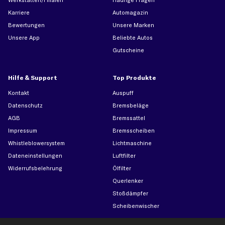
Karriere
Automagazin
Bewertungen
Unsere Marken
Unsere App
Beliebte Autos
Gutscheine
Hilfe & Support
Top Produkte
Kontakt
Auspuff
Datenschutz
Bremsbeläge
AGB
Bremssattel
Impressum
Bremsscheiben
Whistleblowersystem
Lichtmaschine
Dateneinstellungen
Luftfilter
Widerrufsbelehrung
Ölfilter
Querlenker
Stoßdämpfer
Scheibenwischer