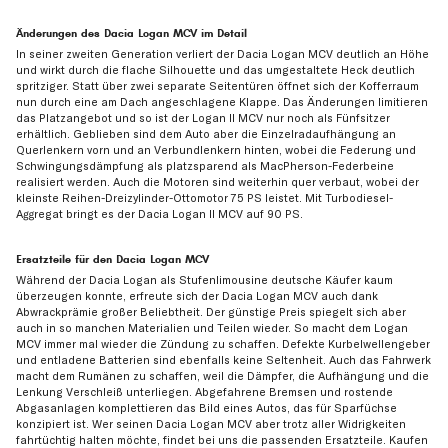
Änderungen des Dacia Logan MCV im Detail
In seiner zweiten Generation verliert der Dacia Logan MCV deutlich an Höhe
und wirkt durch die flache Silhouette und das umgestaltete Heck deutlich
spritziger. Statt über zwei separate Seitentüren öffnet sich der Kofferraum
nun durch eine am Dach angeschlagene Klappe. Das Änderungen limitieren
das Platzangebot und so ist der Logan II MCV nur noch als Fünfsitzer
erhältlich. Geblieben sind dem Auto aber die Einzelradaufhängung an
Querlenkern vorn und an Verbundlenkern hinten, wobei die Federung und
Schwingungsdämpfung als platzsparend als MacPherson-Federbeine
realisiert werden. Auch die Motoren sind weiterhin quer verbaut, wobei der
kleinste Reihen-Dreizylinder-Ottomotor 75 PS leistet. Mit Turbodiesel-
Aggregat bringt es der Dacia Logan II MCV auf 90 PS.
Ersatzteile für den Dacia Logan MCV
Während der Dacia Logan als Stufenlimousine deutsche Käufer kaum
überzeugen konnte, erfreute sich der Dacia Logan MCV auch dank
Abwrackprämie großer Beliebtheit. Der günstige Preis spiegelt sich aber
auch in so manchen Materialien und Teilen wieder. So macht dem Logan
MCV immer mal wieder die Zündung zu schaffen. Defekte Kurbelwellengeber
und entladene Batterien sind ebenfalls keine Seltenheit. Auch das Fahrwerk
macht dem Rumänen zu schaffen, weil die Dämpfer, die Aufhängung und die
Lenkung Verschleiß unterliegen. Abgefahrene Bremsen und rostende
Abgasanlagen komplettieren das Bild eines Autos, das für Sparfüchse
konzipiert ist. Wer seinen Dacia Logan MCV aber trotz aller Widrigkeiten
fahrtüchtig halten möchte, findet bei uns die passenden Ersatzteile. Kaufen