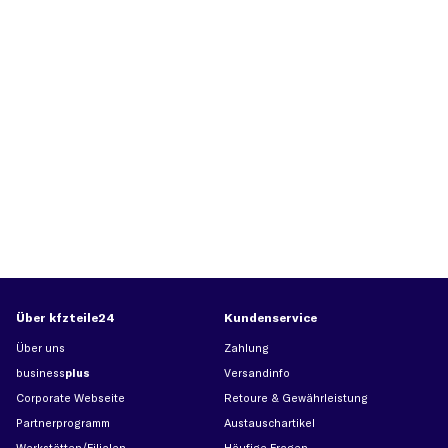
Über kfzteile24
Kundenservice
Über uns
Zahlung
business
plus
Versandinfo
Corporate Webseite
Retoure & Gewährleistung
Partnerprogramm
Austauschartikel
Werkstätten/Filialen
Häufige Fragen