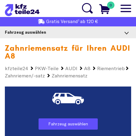
0
1
Gratis
Versand
ab 120 €
Fahrzeug auswählen
Zahnriemensatz für Ihren
AUDI
A8
kfzteile24
PKW-Teile
AUDI
A8
Riementrieb
Zahnriemen/-satz
Zahnriemensatz
Fahrzeug auswählen