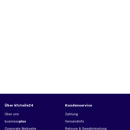
Über kfzteile24
Kundenservice
Über uns
Zahlung
business
plus
Versandinfo
Corporate Webseite
Retoure & Gewährleistung