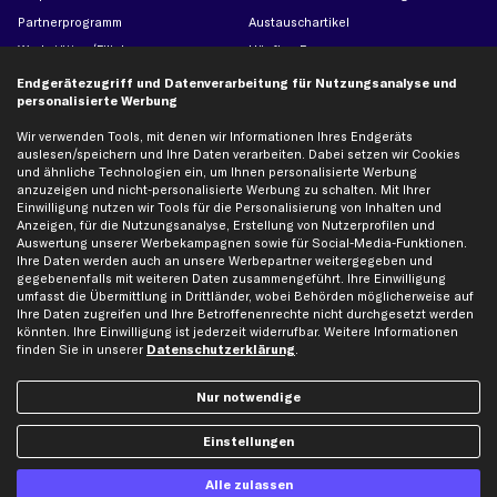
Partnerprogramm
Austauschartikel
Werkstätten/Filialen
Häufige Fragen
Karriere
Automagazin
Endgerätezugriff und Datenverarbeitung für Nutzungsanalyse und
personalisierte Werbung
Bewertungen
Unsere Marken
Unsere App
Beliebte Autos
Wir verwenden Tools, mit denen wir Informationen Ihres Endgeräts
auslesen/speichern und Ihre Daten verarbeiten. Dabei setzen wir Cookies
Gutscheine
und ähnliche Technologien ein, um Ihnen personalisierte Werbung
anzuzeigen und nicht-personalisierte Werbung zu schalten. Mit Ihrer
Einwilligung nutzen wir Tools für die Personalisierung von Inhalten und
Hilfe & Support
Top Produkte
Anzeigen, für die Nutzungsanalyse, Erstellung von Nutzerprofilen und
Auswertung unserer Werbekampagnen sowie für Social-Media-Funktionen.
Kontakt
Auspuff
Ihre Daten werden auch an unsere Werbepartner weitergegeben und
gegebenenfalls mit weiteren Daten zusammengeführt. Ihre Einwilligung
Datenschutz
Bremsbeläge
umfasst die Übermittlung in Drittländer, wobei Behörden möglicherweise auf
AGB
Bremssattel
Ihre Daten zugreifen und Ihre Betroffenenrechte nicht durchgesetzt werden
könnten. Ihre Einwilligung ist jederzeit widerrufbar. Weitere Informationen
Impressum
Bremsscheiben
finden Sie in unserer
Datenschutzerklärung
.
Whistleblowersystem
Lichtmaschine
Dateneinstellungen
Luftfilter
Nur notwendige
Widerrufsbelehrung
Ölfilter
Einstellungen
Querlenker
Stoßdämpfer
Alle zulassen