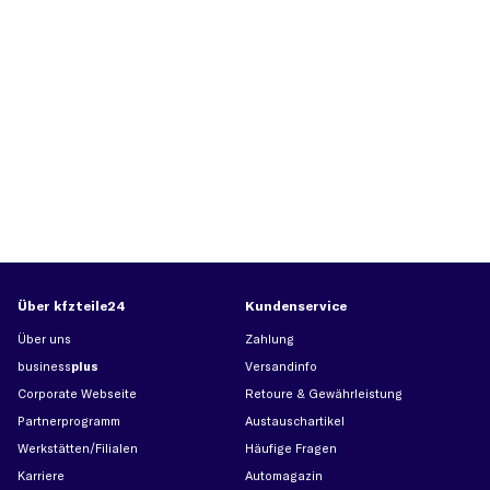
Über kfzteile24
Kundenservice
Über uns
Zahlung
business
plus
Versandinfo
Corporate Webseite
Retoure & Gewährleistung
Partnerprogramm
Austauschartikel
Werkstätten/Filialen
Häufige Fragen
Karriere
Automagazin