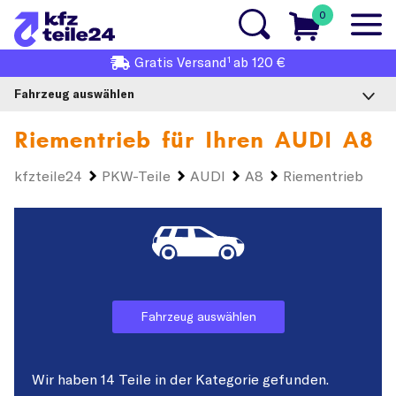
0
1
Gratis
Versand
ab 120 €
Fahrzeug auswählen
Riementrieb für Ihren
AUDI A8
kfzteile24
PKW-Teile
AUDI
A8
Riementrieb
Fahrzeug auswählen
Wir haben 14 Teile in der Kategorie gefunden.