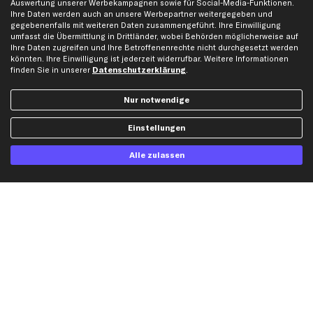
Auswertung unserer Werbekampagnen sowie für Social-Media-Funktionen.
kfzteile24 Newsletter
Ihre Daten werden auch an unsere Werbepartner weitergegeben und
gegebenenfalls mit weiteren Daten zusammengeführt. Ihre Einwilligung
Alle Angebote, Rabatte & Specials.
umfasst die Übermittlung in Drittländer, wobei Behörden möglicherweise auf
Ihre Daten zugreifen und Ihre Betroffenenrechte nicht durchgesetzt werden
könnten. Ihre Einwilligung ist jederzeit widerrufbar. Weitere Informationen
finden Sie in unserer
Datenschutzerklärung
.
Ich möchte über aktuelle Vorteile und Angebote im Shop informiert werden und
willige in die
Datenschutzerklärung
ein. Eine Abmeldung ist jederzeit möglich.
Nur notwendige
Einstellungen
Zahlungsarten
Alle zulassen
Kreditkarte
Rechnung
Lastschrift
Vorkasse
Versand