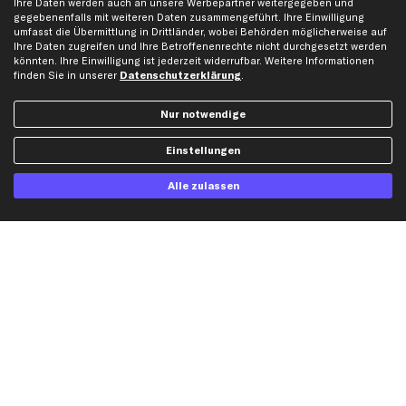
Ihre Daten werden auch an unsere Werbepartner weitergegeben und
gegebenenfalls mit weiteren Daten zusammengeführt. Ihre Einwilligung
Unsere App
Beliebte Autos
umfasst die Übermittlung in Drittländer, wobei Behörden möglicherweise auf
Gutscheine
Ihre Daten zugreifen und Ihre Betroffenenrechte nicht durchgesetzt werden
könnten. Ihre Einwilligung ist jederzeit widerrufbar. Weitere Informationen
finden Sie in unserer
Datenschutzerklärung
.
Hilfe & Support
Top Produkte
Nur notwendige
Kontakt
Auspuff
Datenschutz
Bremsbeläge
Einstellungen
AGB
Bremssattel
Alle zulassen
Impressum
Bremsscheiben
Whistleblowersystem
Lichtmaschine
Dateneinstellungen
Luftfilter
Widerrufsbelehrung
Ölfilter
Querlenker
Stoßdämpfer
Scheibenwischer
Top Automarken
Audi Ersatzteile