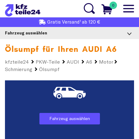
0
1
Gratis
Versand
ab 120 €
Fahrzeug auswählen
Ölsumpf für Ihren
AUDI A6
kfzteile24
PKW-Teile
AUDI
A6
Motor
Schmierung
Ölsumpf
Fahrzeug auswählen