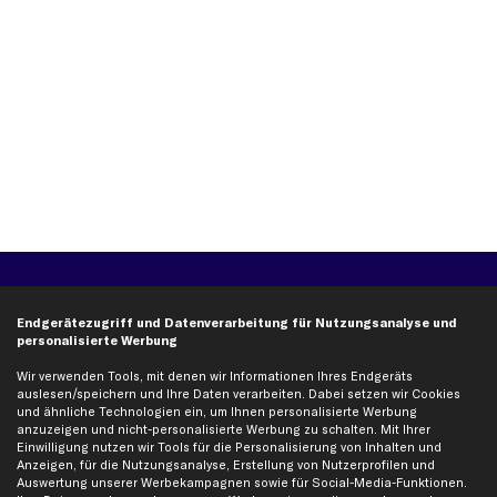
Über kfzteile24
Kundenservice
Endgerätezugriff und Datenverarbeitung für Nutzungsanalyse und
Über uns
Zahlung
personalisierte Werbung
business
plus
Versandinfo
Wir verwenden Tools, mit denen wir Informationen Ihres Endgeräts
Corporate Webseite
Retoure & Gewährleistung
auslesen/speichern und Ihre Daten verarbeiten. Dabei setzen wir Cookies
und ähnliche Technologien ein, um Ihnen personalisierte Werbung
Partnerprogramm
Austauschartikel
anzuzeigen und nicht-personalisierte Werbung zu schalten. Mit Ihrer
Werkstätten/Filialen
Häufige Fragen
Einwilligung nutzen wir Tools für die Personalisierung von Inhalten und
Anzeigen, für die Nutzungsanalyse, Erstellung von Nutzerprofilen und
Karriere
Automagazin
Auswertung unserer Werbekampagnen sowie für Social-Media-Funktionen.
Bewertungen
Unsere Marken