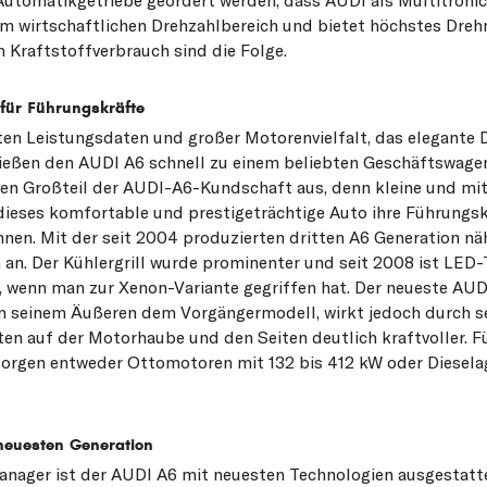
im wirtschaftlichen Drehzahlbereich und bietet höchstes Dre
 Kraftstoffverbrauch sind die Folge.
 für Führungskräfte
uten Leistungsdaten und großer Motorenvielfalt, das elegante 
ießen den AUDI A6 schnell zu einem beliebten Geschäftswagen
n Großteil der AUDI-A6-Kundschaft aus, denn kleine und mit
eses komfortable und prestigeträchtige Auto ihre Führungsk
hnen. Mit der seit 2004 produzierten dritten A6 Generation nä
 an. Der Kühlergrill wurde prominenter und seit 2008 ist LED-T
t, wenn man zur Xenon-Variante gegriffen hat. Der neueste AU
 in seinem Äußeren dem Vorgängermodell, wirkt jedoch durch 
en auf der Motorhaube und den Seiten deutlich kraftvoller. Fü
orgen entweder Ottomotoren mit 132 bis 412 kW oder Diesela
 neuesten Generation
Manager ist der AUDI A6 mit neuesten Technologien ausgestatt