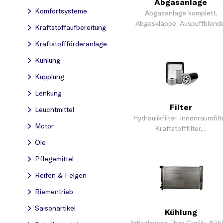
Abgasanlage
Komfortsysteme
Abgasanlage komplett,
Abgasklappe, Auspuffblende
Kraftstoff­aufbereitung
Blende,...
Kraftstoff­förderanlage
Kühlung
Kupplung
Lenkung
Filter
Leuchtmittel
Hydraulikfilter, Innenraumfilte
Motor
Kraftstofffilter,...
Öle
Pflegemittel
Reifen & Felgen
Riementrieb
Saisonartikel
Kühlung