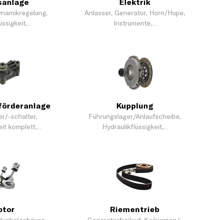
sanlage
Elektrik
namikregelung,
Anlasser, Generator, Horn/Hupe,
sigkeit,...
Instrumente,...
förderanlage
Kupplung
r/-schalter,
Führungslager/Anlaufscheibe,
t komplett,...
Hydraulikflüssigkeit,...
otor
Riementrieb