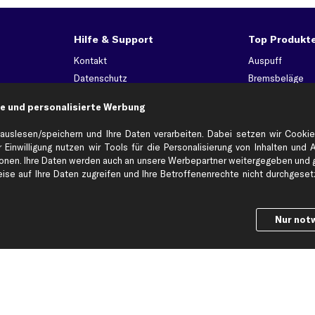
Hilfe & Support
Top Produkt
Kontakt
Auspuff
Datenschutz
Bremsbeläge
ng
AGB
Bremssattel
e und personalisierte Werbung
Impressum
Bremsscheiben
Whistleblowersystem
Lichtmaschine
auslesen/speichern und Ihre Daten verarbeiten. Dabei setzen wir Cookie
 Einwilligung nutzen wir Tools für die Personalisierung von Inhalten und 
Dateneinstellungen
Luftfilter
en. Ihre Daten werden auch an unsere Werbepartner weitergegeben und ge
Widerrufsbelehrung
Ölfilter
se auf Ihre Daten zugreifen und Ihre Betroffenenrechte nicht durchgesetzt
Querlenker
Stoßdämpfer
Scheibenwisch
Nur not