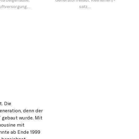
Kurbelgehäuse,
Generatorfreilauf, Keilriemen/-
uftversorgung,...
satz,...
. Die
eneration, denn der
7 gebaut wurde. Mit
mousine mit
onnte ab Ende 1999
 bezeichnet.