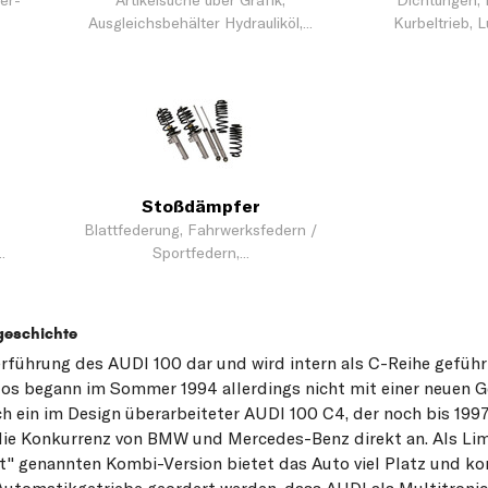
er-
Artikelsuche über Grafik,
Dichtungen, 
Ausgleichsbehälter Hydrauliköl,...
Kurbeltrieb, L
Stoßdämpfer
Blattfederung, Fahrwerksfedern /
.
Sportfedern,...
geschichte
erführung des AUDI 100 dar und wird intern als C-Reihe geführt
os begann im Sommer 1994 allerdings nicht mit einer neuen G
ch ein im Design überarbeiteter AUDI 100 C4, der noch bis 199
ie Konkurrenz von BMW und Mercedes-Benz direkt an. Als Li
t" genannten Kombi-Version bietet das Auto viel Platz und k
utomatikgetriebe geordert werden, dass AUDI als Multitronic