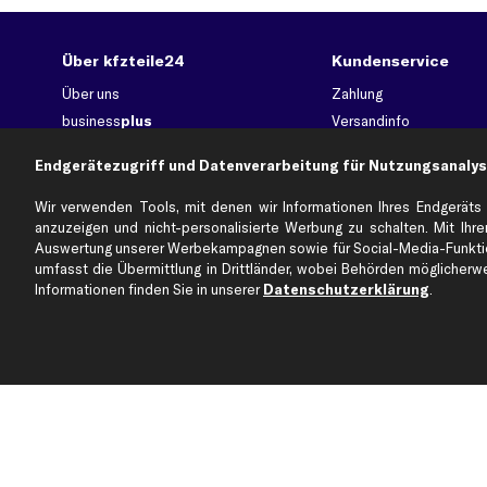
Über kfzteile24
Kundenservice
Über uns
Zahlung
business
plus
Versandinfo
Corporate Webseite
Retoure & Gewährleistu
Endgerätezugriff und Datenverarbeitung für Nutzungsanalys
Partnerprogramm
Austauschartikel
Werkstätten/Filialen
Häufige Fragen
Wir verwenden Tools, mit denen wir Informationen Ihres Endgeräts 
anzuzeigen und nicht-personalisierte Werbung zu schalten. Mit Ihrer
Karriere
Automagazin
Auswertung unserer Werbekampagnen sowie für Social-Media-Funktion
Bewertungen
Unsere Marken
umfasst die Übermittlung in Drittländer, wobei Behörden möglicherwei
Unsere App
Beliebte Autos
Informationen finden Sie in unserer
Datenschutzerklärung
.
Gutscheine
Jetzt APP Downloaden