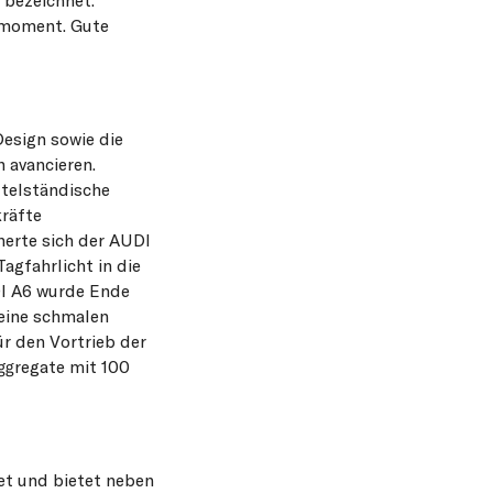
hmoment. Gute
Design sowie die
 avancieren.
telständische
räfte
herte sich der AUDI
agfahrlicht in die
DI A6 wurde Ende
seine schmalen
r den Vortrieb der
ggregate mit 100
et und bietet neben