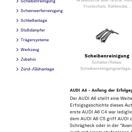
Artikelsuche über Grafik, Kühl
Scheibenreinigung
Frostschutz, Kühlmodul,...
Scheinwerferreinigung
Schließanlage
Stoßdämpfer
Trägersysteme
Werkzeug
Scheibenreinigung
Zubehör
Schalter/Relais,
Scheibenreinigungsanlage,..
Zünd-/Glühanlage
AUDI A6 - Anfang der Erfolgs
Der AUDI A6 stellt eine Weit
Erfolgsgeschichte dieses Aut
erste AUDI A6 C4 war ledigli
dem AUDI A6 C5 griff AUDI d
Schrägheck oder in der "Avan
auch mit einem stufenlosen A