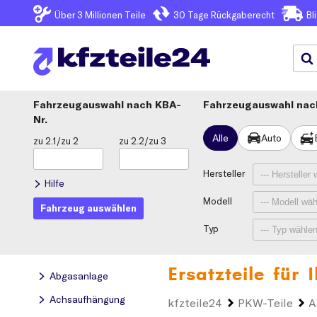
Über 3
Millionen Teile
30 Tage
Rückgaberecht
Bl
Fahrzeugauswahl
KBA-
Fahrzeugauswahl nach
Nr.
Alle
Auto
zu 2.1/zu 2
zu 2.2/zu 3
Hersteller
Hilfe
Modell
Fahrzeug auswählen
Typ
Ersatzteile für
Abgasanlage
Achsaufhängung
kfzteile24
PKW-Teile
A