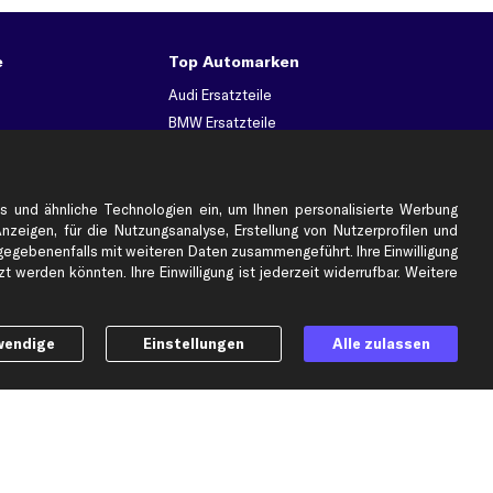
e
Top Automarken
Audi Ersatzteile
BMW Ersatzteile
Ford Ersatzteile
Mercedes-Benz Ersatzteile
Opel Ersatzteile
s und ähnliche Technologien ein, um Ihnen personalisierte Werbung
Anzeigen, für die Nutzungsanalyse, Erstellung von Nutzerprofilen und
Peugeot Ersatzteile
gebenenfalls mit weiteren Daten zusammengeführt. Ihre Einwilligung
Renault Ersatzteile
 werden könnten. Ihre Einwilligung ist jederzeit widerrufbar. Weitere
Seat Ersatzteile
Skoda Ersatzteile
er
VW Ersatzteile
wendige
Einstellungen
Alle zulassen
Social Media