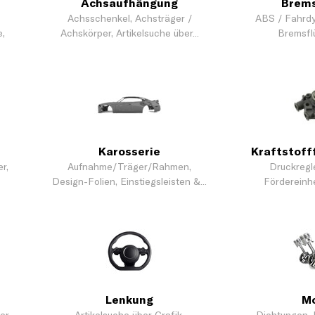
Achsaufhängung
Brem
Achsschenkel, Achsträger /
ABS / Fahrdy
,
Achskörper, Artikelsuche über...
Bremsflüs
Karosserie
Kraftstoff
r,
Aufnahme/Träger/Rahmen,
Druckregle
Design-Folien, Einstiegsleisten &...
Fördereinhei
Lenkung
M