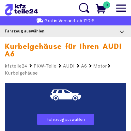
0
1
Gratis
Versand
ab 120 €
Fahrzeug auswählen
Kurbelgehäuse für Ihren
AUDI
A6
kfzteile24
PKW-Teile
AUDI
A6
Motor
Kurbelgehäuse
Fahrzeug auswählen