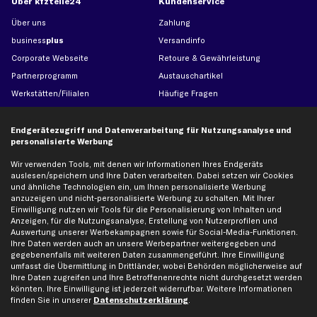
Über kfzteile24
Kundenservice
Über uns
Zahlung
business
plus
Versandinfo
Corporate Webseite
Retoure & Gewährleistung
Partnerprogramm
Austauschartikel
Werkstätten/Filialen
Häufige Fragen
Karriere
Automagazin
Bewertungen
Unsere Marken
Endgerätezugriff und Datenverarbeitung für Nutzungsanalyse und
personalisierte Werbung
Unsere App
Beliebte Autos
Gutscheine
Wir verwenden Tools, mit denen wir Informationen Ihres Endgeräts
auslesen/speichern und Ihre Daten verarbeiten. Dabei setzen wir Cookies
und ähnliche Technologien ein, um Ihnen personalisierte Werbung
anzuzeigen und nicht-personalisierte Werbung zu schalten. Mit Ihrer
Hilfe & Support
Top Produkte
Einwilligung nutzen wir Tools für die Personalisierung von Inhalten und
Anzeigen, für die Nutzungsanalyse, Erstellung von Nutzerprofilen und
Kontakt
Auspuff
Auswertung unserer Werbekampagnen sowie für Social-Media-Funktionen.
Datenschutz
Bremsbeläge
Ihre Daten werden auch an unsere Werbepartner weitergegeben und
gegebenenfalls mit weiteren Daten zusammengeführt. Ihre Einwilligung
AGB
Bremssattel
umfasst die Übermittlung in Drittländer, wobei Behörden möglicherweise auf
Impressum
Bremsscheiben
Ihre Daten zugreifen und Ihre Betroffenenrechte nicht durchgesetzt werden
könnten. Ihre Einwilligung ist jederzeit widerrufbar. Weitere Informationen
Whistleblowersystem
Lichtmaschine
finden Sie in unserer
Datenschutzerklärung
.
Dateneinstellungen
Luftfilter