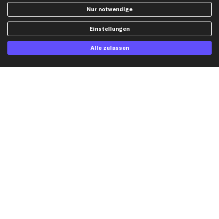
Widerrufsbelehrung
Ölfilter
Nur notwendige
Querlenker
Einstellungen
Stoßdämpfer
Scheibenwischer
Alle zulassen
Top Automarken
Audi Ersatzteile
BMW Ersatzteile
Ford Ersatzteile
Mercedes-Benz Ersatzteile
Opel Ersatzteile
Peugeot Ersatzteile
Renault Ersatzteile
Seat Ersatzteile
Skoda Ersatzteile
VW Ersatzteile