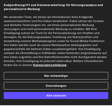
business
plus
Versandinfo
Endgerätezugriff und Datenverarbeitung für Nutzungsanalyse und
personalisierte Werbung
Corporate Webseite
Retoure & Gewährleistung
Partnerprogramm
Austauschartikel
Wir verwenden Tools, mit denen wir Informationen Ihres Endgeräts
auslesen/speichern und Ihre Daten verarbeiten. Dabei setzen wir Cookies
Werkstätten/Filialen
Häufige Fragen
und ähnliche Technologien ein, um Ihnen personalisierte Werbung
Karriere
Automagazin
anzuzeigen und nicht-personalisierte Werbung zu schalten. Mit Ihrer
Einwilligung nutzen wir Tools für die Personalisierung von Inhalten und
Bewertungen
Unsere Marken
Anzeigen, für die Nutzungsanalyse, Erstellung von Nutzerprofilen und
Auswertung unserer Werbekampagnen sowie für Social-Media-Funktionen.
Unsere App
Beliebte Autos
Ihre Daten werden auch an unsere Werbepartner weitergegeben und
Gutscheine
gegebenenfalls mit weiteren Daten zusammengeführt. Ihre Einwilligung
umfasst die Übermittlung in Drittländer, wobei Behörden möglicherweise auf
Ihre Daten zugreifen und Ihre Betroffenenrechte nicht durchgesetzt werden
könnten. Ihre Einwilligung ist jederzeit widerrufbar. Weitere Informationen
Hilfe & Support
Top Produkte
finden Sie in unserer
Datenschutzerklärung
.
Kontakt
Auspuff
Datenschutz
Bremsbeläge
Nur notwendige
AGB
Bremssattel
Einstellungen
Impressum
Bremsscheiben
Whistleblowersystem
Lichtmaschine
Alle zulassen
Dateneinstellungen
Luftfilter
Widerrufsbelehrung
Ölfilter