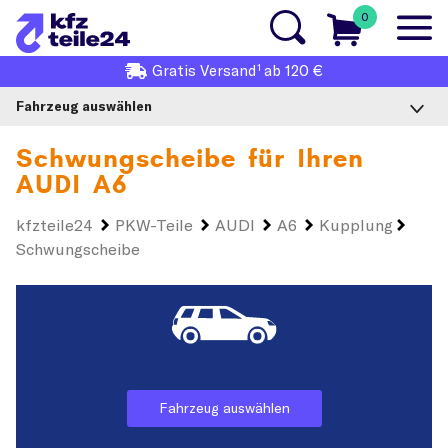
0
1
Gratis
Versand
ab 120 €
Fahrzeug auswählen
Schwungscheibe für Ihren
AUDI A6
kfzteile24
PKW-Teile
AUDI
A6
Kupplung
Schwungscheibe
Fahrzeug auswählen