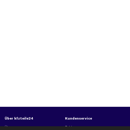
Über kfzteile24
Kundenservice
Über uns
Zahlung