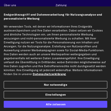
Über uns
Zahlung
business
plus
Versandinfo
Endgerätezugriff und Datenverarbeitung für Nutzungsanalyse und
Corporate Webseite
Retoure & Gewährleistung
personalisierte Werbung
Partnerprogramm
Austauschartikel
Wir verwenden Tools, mit denen wir Informationen Ihres Endgeräts
Werkstätten/Filialen
Häufige Fragen
auslesen/speichern und Ihre Daten verarbeiten. Dabei setzen wir Cookies
und ähnliche Technologien ein, um Ihnen personalisierte Werbung
Karriere
Automagazin
anzuzeigen und nicht-personalisierte Werbung zu schalten. Mit Ihrer
Einwilligung nutzen wir Tools für die Personalisierung von Inhalten und
Bewertungen
Unsere Marken
Anzeigen, für die Nutzungsanalyse, Erstellung von Nutzerprofilen und
Unsere App
Beliebte Autos
Auswertung unserer Werbekampagnen sowie für Social-Media-Funktionen.
Ihre Daten werden auch an unsere Werbepartner weitergegeben und
Gutscheine
gegebenenfalls mit weiteren Daten zusammengeführt. Ihre Einwilligung
umfasst die Übermittlung in Drittländer, wobei Behörden möglicherweise auf
Ihre Daten zugreifen und Ihre Betroffenenrechte nicht durchgesetzt werden
Hilfe & Support
Top Produkte
könnten. Ihre Einwilligung ist jederzeit widerrufbar. Weitere Informationen
finden Sie in unserer
Datenschutzerklärung
.
Kontakt
Auspuff
Datenschutz
Bremsbeläge
Nur notwendige
AGB
Bremssattel
Impressum
Bremsscheiben
Einstellungen
Whistleblowersystem
Lichtmaschine
Alle zulassen
Dateneinstellungen
Luftfilter