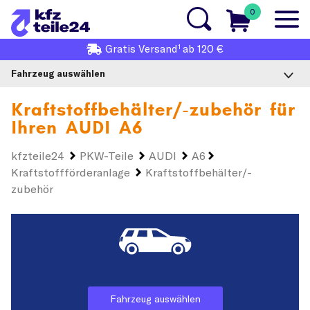
0
1
Gratis
Versand
ab 120 €
Fahrzeug auswählen
Kraftstoffbehälter/-zubehör für
Ihren
AUDI A6
kfzteile24
PKW-Teile
AUDI
A6
Kraftstoffförderanlage
Kraftstoffbehälter/-
zubehör
Fahrzeug auswählen