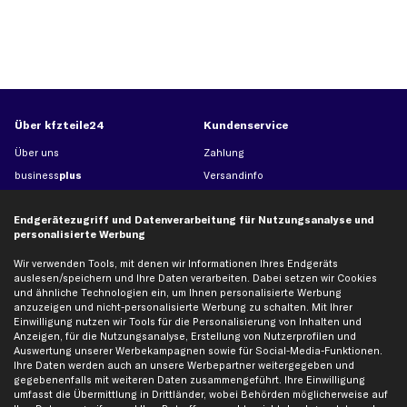
Über kfzteile24
Kundenservice
Über uns
Zahlung
business
plus
Versandinfo
Corporate Webseite
Retoure & Gewährleistung
Endgerätezugriff und Datenverarbeitung für Nutzungsanalyse und
Partnerprogramm
Austauschartikel
personalisierte Werbung
Werkstätten/Filialen
Häufige Fragen
Wir verwenden Tools, mit denen wir Informationen Ihres Endgeräts
Karriere
Automagazin
auslesen/speichern und Ihre Daten verarbeiten. Dabei setzen wir Cookies
Bewertungen
Unsere Marken
und ähnliche Technologien ein, um Ihnen personalisierte Werbung
anzuzeigen und nicht-personalisierte Werbung zu schalten. Mit Ihrer
Unsere App
Beliebte Autos
Einwilligung nutzen wir Tools für die Personalisierung von Inhalten und
Gutscheine
Anzeigen, für die Nutzungsanalyse, Erstellung von Nutzerprofilen und
Auswertung unserer Werbekampagnen sowie für Social-Media-Funktionen.
Ihre Daten werden auch an unsere Werbepartner weitergegeben und
gegebenenfalls mit weiteren Daten zusammengeführt. Ihre Einwilligung
Hilfe & Support
Top Produkte
umfasst die Übermittlung in Drittländer, wobei Behörden möglicherweise auf