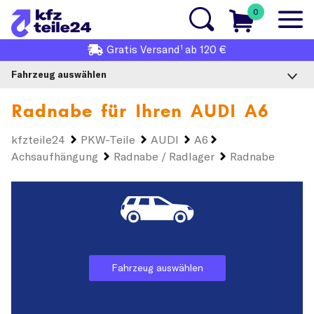
0
1
Gratis
Versand
ab 120 €
Fahrzeug auswählen
Radnabe für Ihren
AUDI A6
kfzteile24
PKW-Teile
AUDI
A6
Achsaufhängung
Radnabe / Radlager
Radnabe
Fahrzeug auswählen