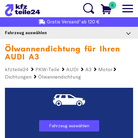
0
1
Gratis
Versand
ab 120 €
Fahrzeug auswählen
Ölwannendichtung für Ihren
AUDI A3
kfzteile24
PKW-Teile
AUDI
A3
Motor
Dichtungen
Ölwannendichtung
Fahrzeug auswählen