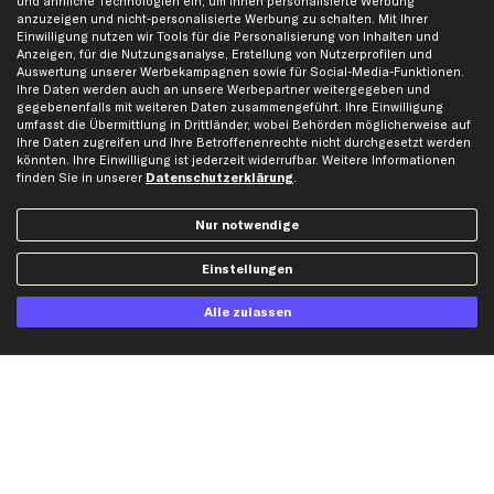
und ähnliche Technologien ein, um Ihnen personalisierte Werbung
Werkstätten/Filialen
Häufige Fragen
anzuzeigen und nicht-personalisierte Werbung zu schalten. Mit Ihrer
Einwilligung nutzen wir Tools für die Personalisierung von Inhalten und
Karriere
Automagazin
Anzeigen, für die Nutzungsanalyse, Erstellung von Nutzerprofilen und
Bewertungen
Unsere Marken
Auswertung unserer Werbekampagnen sowie für Social-Media-Funktionen.
Ihre Daten werden auch an unsere Werbepartner weitergegeben und
Unsere App
Beliebte Autos
gegebenenfalls mit weiteren Daten zusammengeführt. Ihre Einwilligung
Gutscheine
umfasst die Übermittlung in Drittländer, wobei Behörden möglicherweise auf
Ihre Daten zugreifen und Ihre Betroffenenrechte nicht durchgesetzt werden
könnten. Ihre Einwilligung ist jederzeit widerrufbar. Weitere Informationen
finden Sie in unserer
Datenschutzerklärung
.
Hilfe & Support
Top Produkte
Kontakt
Auspuff
Nur notwendige
Datenschutz
Bremsbeläge
Einstellungen
AGB
Bremssattel
Impressum
Bremsscheiben
Alle zulassen
Whistleblowersystem
Lichtmaschine
Dateneinstellungen
Luftfilter
Widerrufsbelehrung
Ölfilter
Querlenker
Stoßdämpfer
Scheibenwischer