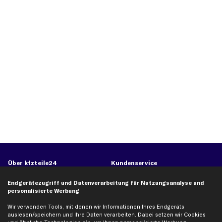
Über kfzteile24
Kundenservice
Über uns
Zahlung
Endgerätezugriff und Datenverarbeitung für Nutzungsanalyse und
business
plus
Versandinfo
personalisierte Werbung
Corporate Webseite
Retoure & Gewährleistung
Wir verwenden Tools, mit denen wir Informationen Ihres Endgeräts
auslesen/speichern und Ihre Daten verarbeiten. Dabei setzen wir Cookies
Partnerprogramm
Austauschartikel