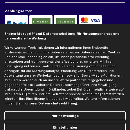
Zahlungsarten
Kreditkarte
Rechnung
Lastschrift
Endgerätezugriff und Datenverarbeitung für Nutzungsanalyse und
personalisierte Werbung
Vorkasse
Wir verwenden Tools, mit denen wir Informationen Ihres Endgeräts
auslesen/speichern und Ihre Daten verarbeiten. Dabei setzen wir Cookies
und ähnliche Technologien ein, um Ihnen personalisierte Werbung
Versand
anzuzeigen und nicht-personalisierte Werbung zu schalten. Mit Ihrer
Einwilligung nutzen wir Tools für die Personalisierung von Inhalten und
Anzeigen, für die Nutzungsanalyse, Erstellung von Nutzerprofilen und
Auswertung unserer Werbekampagnen sowie für Social-Media-Funktionen.
Ihre Daten werden auch an unsere Werbepartner weitergegeben und
gegebenenfalls mit weiteren Daten zusammengeführt. Ihre Einwilligung
umfasst die Übermittlung in Drittländer, wobei Behörden möglicherweise auf
Artikel, Teile, Original und Bestell-Nr. dienen nur zu Vergleichszwecken und sind
Ihre Daten zugreifen und Ihre Betroffenenrechte nicht durchgesetzt werden
keine Herkunftsbezeichnungen. Die Nennung von Namen, Warenzeichen oder
könnten. Ihre Einwilligung ist jederzeit widerrufbar. Weitere Informationen
Markennamen erfolgt nur zu Zwecken der Zuordnung unserer Artikel. Die Angaben
finden Sie in unserer
Datenschutzerklärung
.
von diesen in Rechnungen an Fahrzeugbesitzer sind nicht statthaft. Die Ware bleibt
bis zur Bezahlung unser Eigentum.
Nur notwendige
Die hier dargestellten Daten, insbesondere die gesamte Datenbank, dürfen nicht
vervielfältigt werden. Die Vervielfältigung und Verbreitung der Daten und der
Einstellungen
Datenbank ohne vorherige Einwilligung von TecAlliance und/oder die Einbeziehung