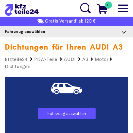
0
1
Gratis
Versand
ab 120 €
Fahrzeug auswählen
Dichtungen für Ihren
AUDI A3
kfzteile24
PKW-Teile
AUDI
A3
Motor
Dichtungen
Fahrzeug auswählen