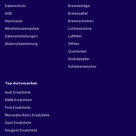
Datenschutz
Bremsbeläge
AGB
Bremssattel
Impressum
Bremsscheiben
Whistleblowersystem
Lichtmaschine
Dateneinstellungen
Luftfilter
Widerrufsbelehrung
Ölfilter
Querlenker
Stoßdämpfer
Scheibenwischer
Top Automarken
Audi Ersatzteile
BMW Ersatzteile
Ford Ersatzteile
Mercedes-Benz Ersatzteile
Opel Ersatzteile
Peugeot Ersatzteile