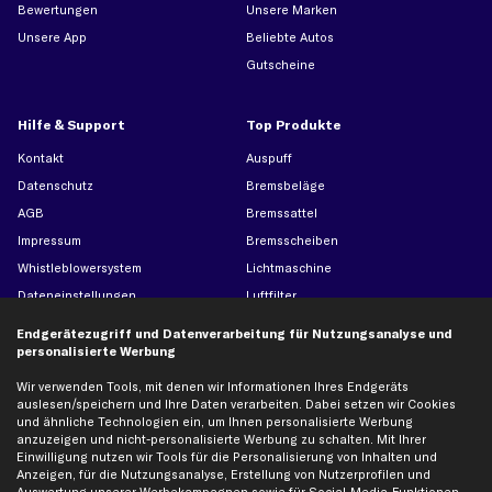
Bewertungen
Unsere Marken
Unsere App
Beliebte Autos
Gutscheine
Hilfe & Support
Top Produkte
Kontakt
Auspuff
Datenschutz
Bremsbeläge
AGB
Bremssattel
Impressum
Bremsscheiben
Whistleblowersystem
Lichtmaschine
Dateneinstellungen
Luftfilter
Widerrufsbelehrung
Ölfilter
Endgerätezugriff und Datenverarbeitung für Nutzungsanalyse und
Querlenker
personalisierte Werbung
Stoßdämpfer
Wir verwenden Tools, mit denen wir Informationen Ihres Endgeräts
auslesen/speichern und Ihre Daten verarbeiten. Dabei setzen wir Cookies
Scheibenwischer
und ähnliche Technologien ein, um Ihnen personalisierte Werbung
anzuzeigen und nicht-personalisierte Werbung zu schalten. Mit Ihrer
Einwilligung nutzen wir Tools für die Personalisierung von Inhalten und
Top Automarken
Anzeigen, für die Nutzungsanalyse, Erstellung von Nutzerprofilen und