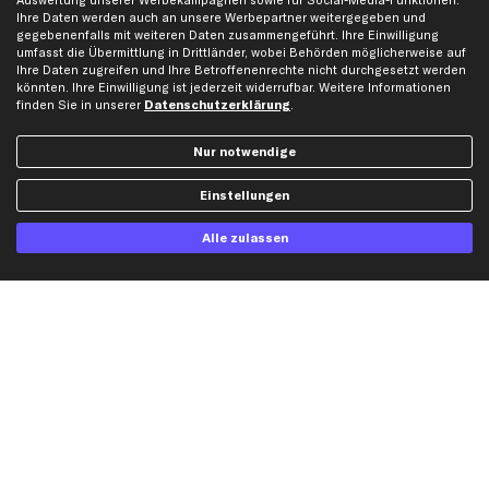
Auswertung unserer Werbekampagnen sowie für Social-Media-Funktionen.
Audi Ersatzteile
Ihre Daten werden auch an unsere Werbepartner weitergegeben und
BMW Ersatzteile
gegebenenfalls mit weiteren Daten zusammengeführt. Ihre Einwilligung
umfasst die Übermittlung in Drittländer, wobei Behörden möglicherweise auf
Ford Ersatzteile
Ihre Daten zugreifen und Ihre Betroffenenrechte nicht durchgesetzt werden
könnten. Ihre Einwilligung ist jederzeit widerrufbar. Weitere Informationen
Mercedes-Benz Ersatzteile
finden Sie in unserer
Datenschutzerklärung
.
Opel Ersatzteile
Peugeot Ersatzteile
Nur notwendige
Renault Ersatzteile
Einstellungen
Seat Ersatzteile
Skoda Ersatzteile
Alle zulassen
VW Ersatzteile
Social Media
Jetzt APP Downloaden