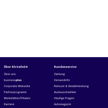
Über kfzteile24
Kundenservice
Über uns
Zahlung
business
plus
Versandinfo
Corporate Webseite
Retoure & Gewährleistung
Partnerprogramm
Austauschartikel
Werkstätten/Filialen
Häufige Fragen
Karriere
Automagazin