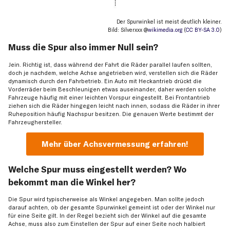
Der Spurwinkel ist meist deutlich kleiner.
Bild: Silverxxx @
wikimedia.org
(
CC BY-SA 3.0
)
Muss die Spur also immer Null sein?
Jein. Richtig ist, dass während der Fahrt die Räder parallel laufen sollten,
doch je nachdem, welche Achse angetrieben wird, verstellen sich die Räder
dynamisch durch den Fahrbetrieb. Ein Auto mit Heckantrieb drückt die
Vorderräder beim Beschleunigen etwas auseinander, daher werden solche
Fahrzeuge häufig mit einer leichten Vorspur eingestellt. Bei Frontantrieb
ziehen sich die Räder hingegen leicht nach innen, sodass die Räder in ihrer
Ruheposition häufig Nachspur besitzen. Die genauen Werte bestimmt der
Fahrzeughersteller.
Mehr über Achsvermessung erfahren!
Welche Spur muss eingestellt werden? Wo
bekommt man die Winkel her?
Die Spur wird typischerweise als Winkel angegeben. Man sollte jedoch
darauf achten, ob der gesamte Spurwinkel gemeint ist oder der Winkel nur
für eine Seite gilt. In der Regel bezieht sich der Winkel auf die gesamte
Achse, muss also zum Einstellen der Spur auf einer Seite noch halbiert