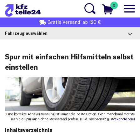
0
1
Gratis
Versand
ab 120 €
Fahrzeug auswählen
Spur mit einfachen Hilfsmitteln selbst
einstellen
Eine korrekte Achsvermessung ist immer die beste Option. Doch manchmal möchte
man die Spur auch ohne Messstand prüfen. (Bild: simpson32 @
istockphoto.com
)
Inhaltsverzeichnis