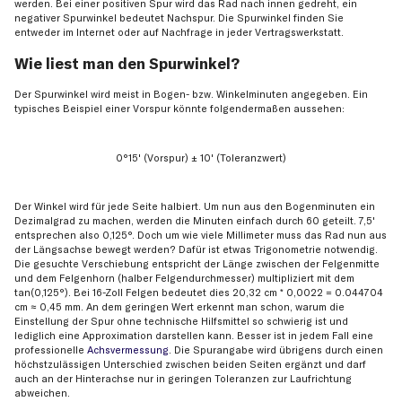
werden. Bei einer positiven Spur wird das Rad nach innen gedreht, ein
negativer Spurwinkel bedeutet Nachspur. Die Spurwinkel finden Sie
entweder im Internet oder auf Nachfrage in jeder Vertragswerkstatt.
Wie liest man den Spurwinkel?
Der Spurwinkel wird meist in Bogen- bzw. Winkelminuten angegeben. Ein
typisches Beispiel einer Vorspur könnte folgendermaßen aussehen:
0°15' (Vorspur) ± 10' (Toleranzwert)
Der Winkel wird für jede Seite halbiert. Um nun aus den Bogenminuten ein
Dezimalgrad zu machen, werden die Minuten einfach durch 60 geteilt. 7,5'
entsprechen also 0,125°. Doch um wie viele Millimeter muss das Rad nun aus
der Längsachse bewegt werden? Dafür ist etwas Trigonometrie notwendig.
Die gesuchte Verschiebung entspricht der Länge zwischen der Felgenmitte
und dem Felgenhorn (halber Felgendurchmesser) multipliziert mit dem
tan(0,125°). Bei 16-Zoll Felgen bedeutet dies 20,32 cm * 0,0022 = 0.044704
cm ≈ 0,45 mm. An dem geringen Wert erkennt man schon, warum die
Einstellung der Spur ohne technische Hilfsmittel so schwierig ist und
lediglich eine Approximation darstellen kann. Besser ist in jedem Fall eine
professionelle
Achsvermessung
. Die Spurangabe wird übrigens durch einen
höchstzulässigen Unterschied zwischen beiden Seiten ergänzt und darf
auch an der Hinterachse nur in geringen Toleranzen zur Laufrichtung
abweichen.