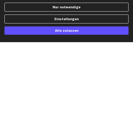
Widerrufsbelehrung
Ölfilter
Nur notwendige
Querlenker
Einstellungen
Stoßdämpfer
Scheibenwischer
Alle zulassen
Top Automarken
Audi Ersatzteile
BMW Ersatzteile
Ford Ersatzteile
Mercedes-Benz Ersatzteile
Opel Ersatzteile
Peugeot Ersatzteile
Renault Ersatzteile
Seat Ersatzteile
Skoda Ersatzteile
VW Ersatzteile