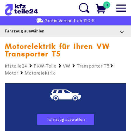
0
1
Gratis
Versand
ab 120 €
Fahrzeug auswählen
Motorelektrik für Ihren
VW
Transporter T5
kfzteile24
PKW-Teile
VW
Transporter T5
Motor
Motorelektrik
Fahrzeug auswählen