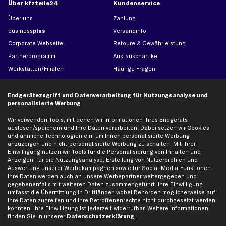
Über kfzteile24
Kundenservice
Über uns
Zahlung
business
plus
Versandinfo
Corporate Webseite
Retoure & Gewährleistung
Partnerprogramm
Austauschartikel
Werkstätten/Filialen
Häufige Fragen
Karriere
Automagazin
Bewertungen
Unsere Marken
Endgerätezugriff und Datenverarbeitung für Nutzungsanalyse und
personalisierte Werbung
Unsere App
Beliebte Autos
Gutscheine
Wir verwenden Tools, mit denen wir Informationen Ihres Endgeräts
auslesen/speichern und Ihre Daten verarbeiten. Dabei setzen wir Cookies
und ähnliche Technologien ein, um Ihnen personalisierte Werbung
anzuzeigen und nicht-personalisierte Werbung zu schalten. Mit Ihrer
Hilfe & Support
Top Produkte
Einwilligung nutzen wir Tools für die Personalisierung von Inhalten und
Anzeigen, für die Nutzungsanalyse, Erstellung von Nutzerprofilen und
Kontakt
Auspuff
Auswertung unserer Werbekampagnen sowie für Social-Media-Funktionen.
Datenschutz
Bremsbeläge
Ihre Daten werden auch an unsere Werbepartner weitergegeben und
gegebenenfalls mit weiteren Daten zusammengeführt. Ihre Einwilligung
AGB
Bremssattel
umfasst die Übermittlung in Drittländer, wobei Behörden möglicherweise auf
Impressum
Bremsscheiben
Ihre Daten zugreifen und Ihre Betroffenenrechte nicht durchgesetzt werden
könnten. Ihre Einwilligung ist jederzeit widerrufbar. Weitere Informationen
Whistleblowersystem
Lichtmaschine
finden Sie in unserer
Datenschutzerklärung
.
Dateneinstellungen
Luftfilter