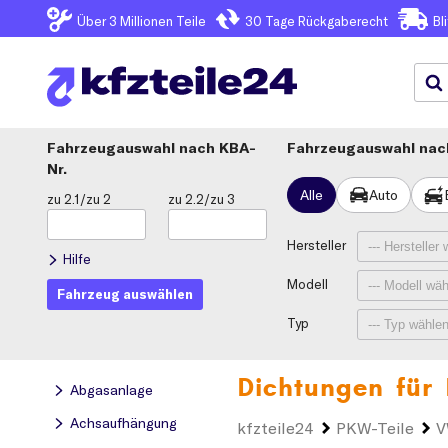
Über 3
Millionen Teile
30 Tage
Rückgaberecht
Bl
Fahrzeugauswahl
KBA-
Fahrzeugauswahl nach
Nr.
Alle
Auto
zu 2.1/zu 2
zu 2.2/zu 3
Hersteller
Hilfe
Modell
Fahrzeug auswählen
Typ
Dichtungen für
Abgasanlage
Achsaufhängung
kfzteile24
PKW-Teile