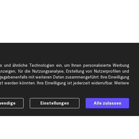
s und ähnliche Technologien ein, um Ihnen personalisierte Werbung
Anzeigen, für die Nutzungsanalyse, Erstellung von Nutzerprofilen und
gebenenfalls mit weiteren Daten zusammengeführt. Ihre Einwilligung
e
Top Automarken
 werden könnten. Ihre Einwilligung ist jederzeit widerrufbar. Weitere
Audi Ersatzteile
BMW Ersatzteile
Ford Ersatzteile
wendige
Einstellungen
Alle zulassen
Mercedes-Benz Ersatzteile
Opel Ersatzteile
Peugeot Ersatzteile
Renault Ersatzteile