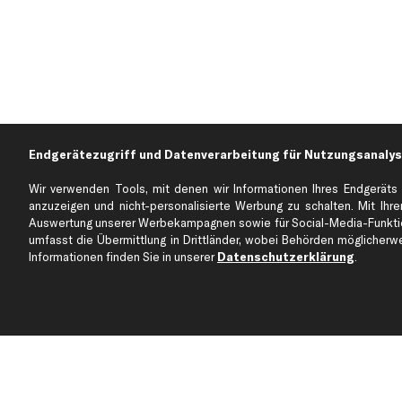
Endgerätezugriff und Datenverarbeitung für Nutzungsanalys
Wir verwenden Tools, mit denen wir Informationen Ihres Endgeräts 
anzuzeigen und nicht-personalisierte Werbung zu schalten. Mit Ihrer
Auswertung unserer Werbekampagnen sowie für Social-Media-Funktion
Über kfzteile24
Kundenservice
umfasst die Übermittlung in Drittländer, wobei Behörden möglicherwei
Über uns
Zahlung
Informationen finden Sie in unserer
Datenschutzerklärung
.
business
plus
Versandinfo
Corporate Webseite
Retoure & Gewährleistu
Partnerprogramm
Austauschartikel
Werkstätten/Filialen
Häufige Fragen
Karriere
Automagazin
Bewertungen
Unsere Marken