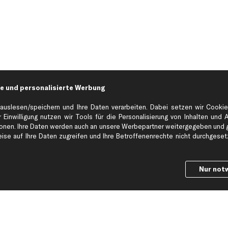
e und personalisierte Werbung
auslesen/speichern und Ihre Daten verarbeiten. Dabei setzen wir Cookie
 Einwilligung nutzen wir Tools für die Personalisierung von Inhalten und 
en. Ihre Daten werden auch an unsere Werbepartner weitergegeben und ge
Hilfe & Support
Top Produkt
se auf Ihre Daten zugreifen und Ihre Betroffenenrechte nicht durchgesetzt
Kontakt
Auspuff
Datenschutz
Bremsbeläge
ng
AGB
Bremssattel
Nur not
Impressum
Bremsscheiben
Whistleblowersystem
Lichtmaschine
Dateneinstellungen
Luftfilter
Widerrufsbelehrung
Ölfilter