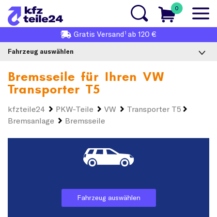
0
1
Gratis
Versand
ab 120 €
Fahrzeug auswählen
Bremsseile für Ihren
VW
Transporter T5
kfzteile24
PKW-Teile
VW
Transporter T5
Bremsanlage
Bremsseile
Fahrzeug auswählen