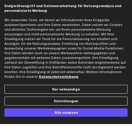
business
plus
Versandinfo
Endgerätezugriff und Datenverarbeitung für Nutzungsanalyse und
personalisierte Werbung
Corporate Webseite
Retoure & Gewährleistung
Partnerprogramm
Austauschartikel
Wir verwenden Tools, mit denen wir Informationen Ihres Endgeräts
auslesen/speichern und Ihre Daten verarbeiten. Dabei setzen wir Cookies
Werkstätten/Filialen
Häufige Fragen
und ähnliche Technologien ein, um Ihnen personalisierte Werbung
Karriere
Automagazin
anzuzeigen und nicht-personalisierte Werbung zu schalten. Mit Ihrer
Einwilligung nutzen wir Tools für die Personalisierung von Inhalten und
Bewertungen
Unsere Marken
Anzeigen, für die Nutzungsanalyse, Erstellung von Nutzerprofilen und
Auswertung unserer Werbekampagnen sowie für Social-Media-Funktionen.
Unsere App
Beliebte Autos
Ihre Daten werden auch an unsere Werbepartner weitergegeben und
Gutscheine
gegebenenfalls mit weiteren Daten zusammengeführt. Ihre Einwilligung
umfasst die Übermittlung in Drittländer, wobei Behörden möglicherweise auf
Ihre Daten zugreifen und Ihre Betroffenenrechte nicht durchgesetzt werden
könnten. Ihre Einwilligung ist jederzeit widerrufbar. Weitere Informationen
Hilfe & Support
Top Produkte
finden Sie in unserer
Datenschutzerklärung
.
Kontakt
Auspuff
Datenschutz
Bremsbeläge
Nur notwendige
AGB
Bremssattel
Einstellungen
Impressum
Bremsscheiben
Whistleblowersystem
Lichtmaschine
Alle zulassen
Dateneinstellungen
Luftfilter
Widerrufsbelehrung
Ölfilter