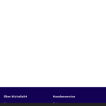
Über kfzteile24
Kundenservice
Über uns
Zahlung