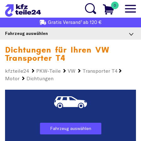
0
1
Gratis
Versand
ab 120 €
Fahrzeug auswählen
Dichtungen für Ihren
VW
Transporter T4
kfzteile24
PKW-Teile
VW
Transporter T4
Motor
Dichtungen
Fahrzeug auswählen