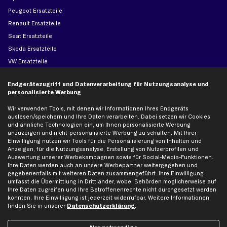
Peugeot Ersatzteile
Renault Ersatzteile
Seat Ersatzteile
Skoda Ersatzteile
VW Ersatzteile
Endgerätezugriff und Datenverarbeitung für Nutzungsanalyse und
Social Media
personalisierte Werbung
Wir verwenden Tools, mit denen wir Informationen Ihres Endgeräts
auslesen/speichern und Ihre Daten verarbeiten. Dabei setzen wir Cookies
und ähnliche Technologien ein, um Ihnen personalisierte Werbung
Jetzt APP Downloaden
anzuzeigen und nicht-personalisierte Werbung zu schalten. Mit Ihrer
Einwilligung nutzen wir Tools für die Personalisierung von Inhalten und
Anzeigen, für die Nutzungsanalyse, Erstellung von Nutzerprofilen und
Auswertung unserer Werbekampagnen sowie für Social-Media-Funktionen.
Ihre Daten werden auch an unsere Werbepartner weitergegeben und
gegebenenfalls mit weiteren Daten zusammengeführt. Ihre Einwilligung
kfzteile24 Newsletter
umfasst die Übermittlung in Drittländer, wobei Behörden möglicherweise auf
Ihre Daten zugreifen und Ihre Betroffenenrechte nicht durchgesetzt werden
Alle Angebote, Rabatte & Specials.
könnten. Ihre Einwilligung ist jederzeit widerrufbar. Weitere Informationen
finden Sie in unserer
Datenschutzerklärung
.