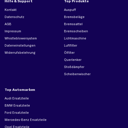
Hilfe & Support
Top Produkte
Kontakt
Auspuff
Datenschutz
Bremsbeläge
AGB
Bremssattel
Impressum
Bremsscheiben
Whistleblowersystem
Lichtmaschine
Dateneinstellungen
Luftfilter
Widerrufsbelehrung
Ölfilter
Querlenker
Stoßdämpfer
Scheibenwischer
Top Automarken
Audi Ersatzteile
BMW Ersatzteile
Ford Ersatzteile
Mercedes-Benz Ersatzteile
Opel Ersatzteile