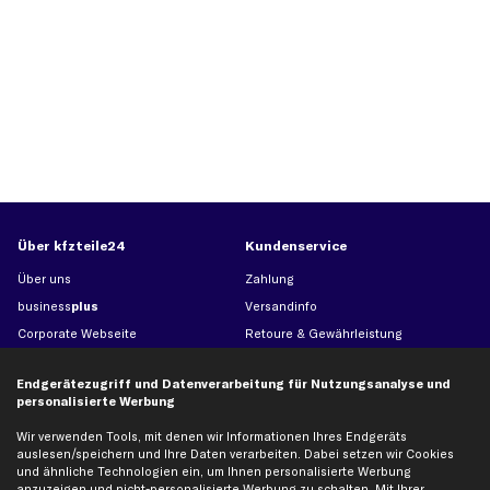
Über kfzteile24
Kundenservice
Über uns
Zahlung
business
plus
Versandinfo
Corporate Webseite
Retoure & Gewährleistung
Partnerprogramm
Austauschartikel
Endgerätezugriff und Datenverarbeitung für Nutzungsanalyse und
Werkstätten/Filialen
Häufige Fragen
personalisierte Werbung
Karriere
Automagazin
Wir verwenden Tools, mit denen wir Informationen Ihres Endgeräts
Bewertungen
Unsere Marken
auslesen/speichern und Ihre Daten verarbeiten. Dabei setzen wir Cookies
Unsere App
Beliebte Autos
und ähnliche Technologien ein, um Ihnen personalisierte Werbung
anzuzeigen und nicht-personalisierte Werbung zu schalten. Mit Ihrer