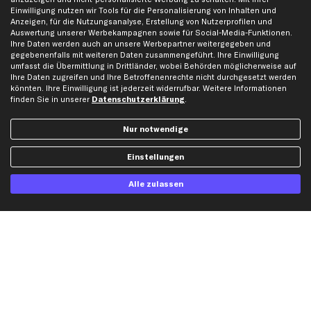
Gutscheine
Einwilligung nutzen wir Tools für die Personalisierung von Inhalten und
Anzeigen, für die Nutzungsanalyse, Erstellung von Nutzerprofilen und
Auswertung unserer Werbekampagnen sowie für Social-Media-Funktionen.
Hilfe & Support
Top Produkte
Ihre Daten werden auch an unsere Werbepartner weitergegeben und
gegebenenfalls mit weiteren Daten zusammengeführt. Ihre Einwilligung
Kontakt
Auspuff
umfasst die Übermittlung in Drittländer, wobei Behörden möglicherweise auf
Ihre Daten zugreifen und Ihre Betroffenenrechte nicht durchgesetzt werden
Datenschutz
Bremsbeläge
könnten. Ihre Einwilligung ist jederzeit widerrufbar. Weitere Informationen
AGB
Bremssattel
finden Sie in unserer
Datenschutzerklärung
.
Impressum
Bremsscheiben
Nur notwendige
Whistleblowersystem
Lichtmaschine
Dateneinstellungen
Luftfilter
Einstellungen
Widerrufsbelehrung
Ölfilter
Alle zulassen
Querlenker
Stoßdämpfer
Scheibenwischer
Top Automarken
Audi Ersatzteile
BMW Ersatzteile