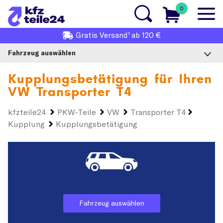
0
1
Gratis
Versand
ab 120 €
Fahrzeug auswählen
Kupplungsbetätigung für Ihren
VW Transporter T4
kfzteile24
PKW-Teile
VW
Transporter T4
Kupplung
Kupplungsbetätigung
Fahrzeug auswählen