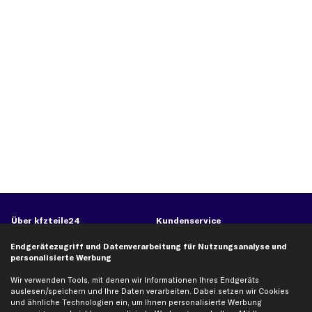
Über kfzteile24
Kundenservice
Über uns
Zahlung
Endgerätezugriff und Datenverarbeitung für Nutzungsanalyse und
personalisierte Werbung
business
plus
Versandinfo
Corporate Webseite
Retoure & Gewährleistung
Wir verwenden Tools, mit denen wir Informationen Ihres Endgeräts
auslesen/speichern und Ihre Daten verarbeiten. Dabei setzen wir Cookies
Partnerprogramm
Austauschartikel
und ähnliche Technologien ein, um Ihnen personalisierte Werbung
Werkstätten/Filialen
Häufige Fragen