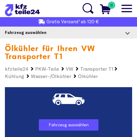
0
1
Gratis
Versand
ab 120 €
Fahrzeug auswählen
Ölkühler für Ihren
VW
Transporter T1
kfzteile24
PKW-Teile
VW
Transporter T1
Kühlung
Wasser-/Ölkühler
Ölkühler
Fahrzeug auswählen