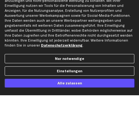
anzuzeigen und nicht-personalisierte Werbung zu schalten. Mit Ihrer
Einwilligung nutzen wir Tools für die Personalisierung von Inhalten und
Karriere
Automagazin
Anzeigen, für die Nutzungsanalyse, Erstellung von Nutzerprofilen und
Bewertungen
Unsere Marken
Auswertung unserer Werbekampagnen sowie für Social-Media-Funktionen.
Ihre Daten werden auch an unsere Werbepartner weitergegeben und
Unsere App
Beliebte Autos
gegebenenfalls mit weiteren Daten zusammengeführt. Ihre Einwilligung
umfasst die Übermittlung in Drittländer, wobei Behörden möglicherweise auf
Gutscheine
Ihre Daten zugreifen und Ihre Betroffenenrechte nicht durchgesetzt werden
könnten. Ihre Einwilligung ist jederzeit widerrufbar. Weitere Informationen
finden Sie in unserer
Datenschutzerklärung
.
Hilfe & Support
Top Produkte
Kontakt
Auspuff
Nur notwendige
Datenschutz
Bremsbeläge
Einstellungen
AGB
Bremssattel
Impressum
Bremsscheiben
Alle zulassen
Whistleblowersystem
Lichtmaschine
Dateneinstellungen
Luftfilter
Widerrufsbelehrung
Ölfilter
Querlenker
Stoßdämpfer
Scheibenwischer