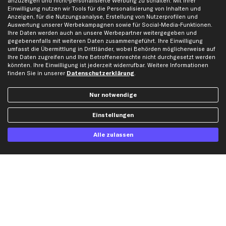
anzuzeigen und nicht-personalisierte Werbung zu schalten. Mit Ihrer
Whistleblowersystem
Lichtmaschine
Einwilligung nutzen wir Tools für die Personalisierung von Inhalten und
Anzeigen, für die Nutzungsanalyse, Erstellung von Nutzerprofilen und
Dateneinstellungen
Luftfilter
Auswertung unserer Werbekampagnen sowie für Social-Media-Funktionen.
Widerrufsbelehrung
Ölfilter
Ihre Daten werden auch an unsere Werbepartner weitergegeben und
gegebenenfalls mit weiteren Daten zusammengeführt. Ihre Einwilligung
Querlenker
umfasst die Übermittlung in Drittländer, wobei Behörden möglicherweise auf
Ihre Daten zugreifen und Ihre Betroffenenrechte nicht durchgesetzt werden
Stoßdämpfer
könnten. Ihre Einwilligung ist jederzeit widerrufbar. Weitere Informationen
Scheibenwischer
finden Sie in unserer
Datenschutzerklärung
.
Nur notwendige
Top Automarken
Audi Ersatzteile
Einstellungen
BMW Ersatzteile
Alle zulassen
Ford Ersatzteile
Mercedes-Benz Ersatzteile
Opel Ersatzteile
Peugeot Ersatzteile
Renault Ersatzteile
Seat Ersatzteile
Skoda Ersatzteile