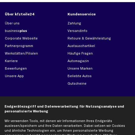
Über kfzteile24
Kundenservice
Über uns
Zahlung
business
plus
Versandinfo
Corporate Webseite
Retoure & Gewährleistung
Partnerprogramm
Austauschartikel
Werkstätten/Filialen
Häufige Fragen
Karriere
Automagazin
Bewertungen
Unsere Marken
Unsere App
Beliebte Autos
Gutscheine
Hilfe & Support
Top Produkte
Endgerätezugriff und Datenverarbeitung für Nutzungsanalyse und
Kontakt
Auspuff
personalisierte Werbung
Datenschutz
Bremsbeläge
Wir verwenden Tools, mit denen wir Informationen Ihres Endgeräts
AGB
Bremssattel
auslesen/speichern und Ihre Daten verarbeiten. Dabei setzen wir Cookies
und ähnliche Technologien ein, um Ihnen personalisierte Werbung
Impressum
Bremsscheiben