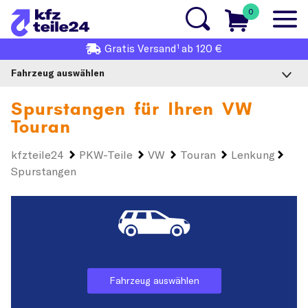
0
1
Gratis
Versand
ab 120 €
Fahrzeug auswählen
Spurstangen für Ihren
VW
Touran
kfzteile24
PKW-Teile
VW
Touran
Lenkung
Spurstangen
Fahrzeug auswählen