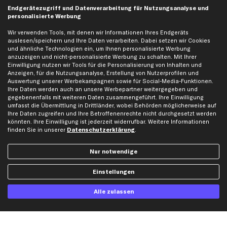
Endgerätezugriff und Datenverarbeitung für Nutzungsanalyse und
Karriere
Automagazin
personalisierte Werbung
Bewertungen
Unsere Marken
Wir verwenden Tools, mit denen wir Informationen Ihres Endgeräts
Unsere App
Beliebte Autos
auslesen/speichern und Ihre Daten verarbeiten. Dabei setzen wir Cookies
und ähnliche Technologien ein, um Ihnen personalisierte Werbung
Gutscheine
anzuzeigen und nicht-personalisierte Werbung zu schalten. Mit Ihrer
Einwilligung nutzen wir Tools für die Personalisierung von Inhalten und
Anzeigen, für die Nutzungsanalyse, Erstellung von Nutzerprofilen und
Hilfe & Support
Top Produkte
Auswertung unserer Werbekampagnen sowie für Social-Media-Funktionen.
Ihre Daten werden auch an unsere Werbepartner weitergegeben und
Kontakt
Auspuff
gegebenenfalls mit weiteren Daten zusammengeführt. Ihre Einwilligung
Datenschutz
Bremsbeläge
umfasst die Übermittlung in Drittländer, wobei Behörden möglicherweise auf
Ihre Daten zugreifen und Ihre Betroffenenrechte nicht durchgesetzt werden
AGB
Bremssattel
könnten. Ihre Einwilligung ist jederzeit widerrufbar. Weitere Informationen
finden Sie in unserer
Datenschutzerklärung
.
Impressum
Bremsscheiben
Whistleblowersystem
Lichtmaschine
Nur notwendige
Dateneinstellungen
Luftfilter
Widerrufsbelehrung
Ölfilter
Einstellungen
Querlenker
Alle zulassen
Stoßdämpfer
Scheibenwischer