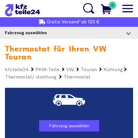
0
1
Gratis
Versand
ab 120 €
Fahrzeug auswählen
Thermostat für Ihren
VW
Touran
kfzteile24
PKW-Teile
VW
Touran
Kühlung
Thermostat/-dichtung
Thermostat
Fahrzeug auswählen