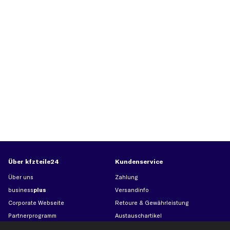
Über kfzteile24
Kundenservice
Über uns
Zahlung
business
plus
Versandinfo
Corporate Webseite
Retoure & Gewährleistung
Partnerprogramm
Austauschartikel
Werkstätten/Filialen
Häufige Fragen