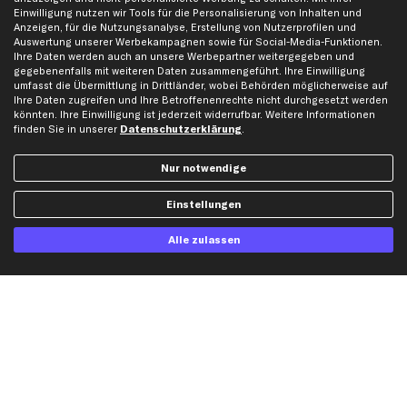
Kontakt
Auspuff
Einwilligung nutzen wir Tools für die Personalisierung von Inhalten und
Datenschutz
Bremsbeläge
Anzeigen, für die Nutzungsanalyse, Erstellung von Nutzerprofilen und
Auswertung unserer Werbekampagnen sowie für Social-Media-Funktionen.
AGB
Bremssattel
Ihre Daten werden auch an unsere Werbepartner weitergegeben und
Impressum
Bremsscheiben
gegebenenfalls mit weiteren Daten zusammengeführt. Ihre Einwilligung
umfasst die Übermittlung in Drittländer, wobei Behörden möglicherweise auf
Whistleblowersystem
Lichtmaschine
Ihre Daten zugreifen und Ihre Betroffenenrechte nicht durchgesetzt werden
könnten. Ihre Einwilligung ist jederzeit widerrufbar. Weitere Informationen
Dateneinstellungen
Luftfilter
finden Sie in unserer
Datenschutzerklärung
.
Widerrufsbelehrung
Ölfilter
Querlenker
Nur notwendige
Stoßdämpfer
Einstellungen
Scheibenwischer
Alle zulassen
Top Automarken
Audi Ersatzteile
BMW Ersatzteile
Ford Ersatzteile
Mercedes-Benz Ersatzteile
Opel Ersatzteile
Peugeot Ersatzteile