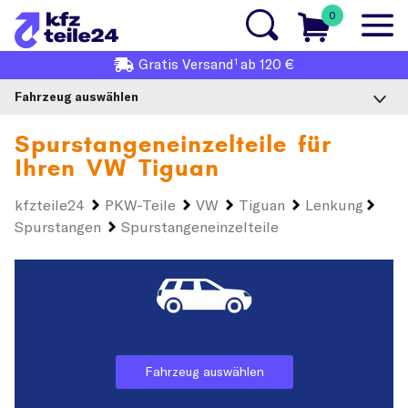
0
1
Gratis
Versand
ab 120 €
Fahrzeug auswählen
Spurstangeneinzelteile für
Ihren
VW Tiguan
kfzteile24
PKW-Teile
VW
Tiguan
Lenkung
Spurstangen
Spurstangeneinzelteile
Fahrzeug auswählen