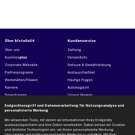
Über kfzteile24
Kundenservice
Über uns
Zahlung
business
plus
Versandinfo
Corporate Webseite
Retoure & Gewährleistung
Partnerprogramm
Austauschartikel
Werkstätten/Filialen
Häufige Fragen
Karriere
Automagazin
Bewertungen
Unsere Marken
Unsere App
Beliebte Autos
Endgerätezugriff und Datenverarbeitung für Nutzungsanalyse und
Gutscheine
personalisierte Werbung
Wir verwenden Tools, mit denen wir Informationen Ihres Endgeräts
auslesen/speichern und Ihre Daten verarbeiten. Dabei setzen wir Cookies
Hilfe & Support
Top Produkte
und ähnliche Technologien ein, um Ihnen personalisierte Werbung
anzuzeigen und nicht-personalisierte Werbung zu schalten. Mit Ihrer