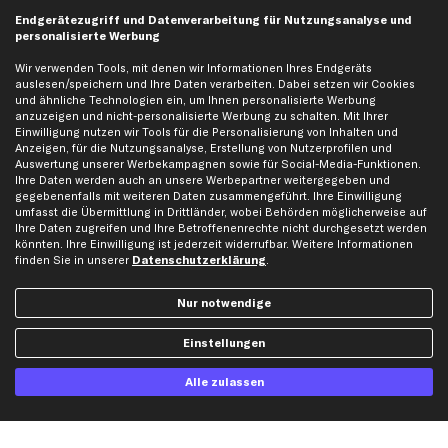
business
plus
Versandinfo
Endgerätezugriff und Datenverarbeitung für Nutzungsanalyse und
personalisierte Werbung
Corporate Webseite
Retoure & Gewährleistung
Partnerprogramm
Austauschartikel
Wir verwenden Tools, mit denen wir Informationen Ihres Endgeräts
auslesen/speichern und Ihre Daten verarbeiten. Dabei setzen wir Cookies
Werkstätten/Filialen
Häufige Fragen
und ähnliche Technologien ein, um Ihnen personalisierte Werbung
Karriere
Automagazin
anzuzeigen und nicht-personalisierte Werbung zu schalten. Mit Ihrer
Einwilligung nutzen wir Tools für die Personalisierung von Inhalten und
Bewertungen
Unsere Marken
Anzeigen, für die Nutzungsanalyse, Erstellung von Nutzerprofilen und
Auswertung unserer Werbekampagnen sowie für Social-Media-Funktionen.
Unsere App
Beliebte Autos
Ihre Daten werden auch an unsere Werbepartner weitergegeben und
Gutscheine
gegebenenfalls mit weiteren Daten zusammengeführt. Ihre Einwilligung
umfasst die Übermittlung in Drittländer, wobei Behörden möglicherweise auf
Ihre Daten zugreifen und Ihre Betroffenenrechte nicht durchgesetzt werden
könnten. Ihre Einwilligung ist jederzeit widerrufbar. Weitere Informationen
Hilfe & Support
Top Produkte
finden Sie in unserer
Datenschutzerklärung
.
Kontakt
Auspuff
Datenschutz
Bremsbeläge
Nur notwendige
AGB
Bremssattel
Einstellungen
Impressum
Bremsscheiben
Whistleblowersystem
Lichtmaschine
Alle zulassen
Dateneinstellungen
Luftfilter
Widerrufsbelehrung
Ölfilter