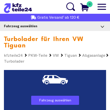
0
1
Gratis
Versand
ab 120 €
Fahrzeug auswählen
Turbolader für Ihren
VW
Tiguan
kfzteile24
PKW-Teile
VW
Tiguan
Abgasanlage
Turbolader
Fahrzeug auswählen