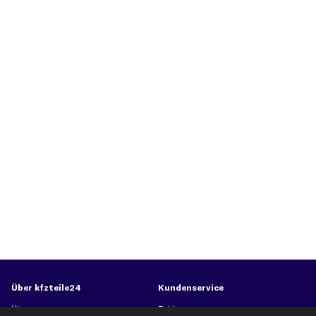
Über kfzteile24
Kundenservice
Über uns
Zahlung