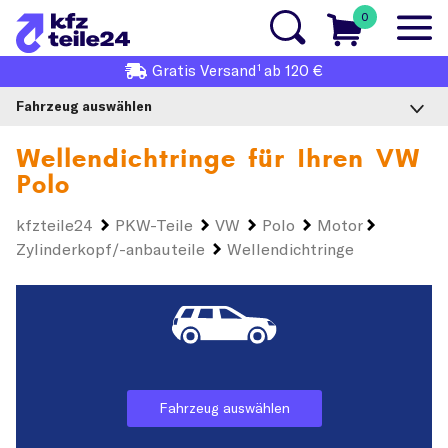
0
1
Gratis
Versand
ab 120 €
Fahrzeug auswählen
Wellendichtringe für Ihren
VW
Polo
kfzteile24
PKW-Teile
VW
Polo
Motor
Zylinderkopf/-anbauteile
Wellendichtringe
Fahrzeug auswählen