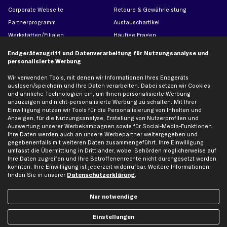
Corporate Webseite
Retoure & Gewährleistung
Partnerprogramm
Austauschartikel
Werkstätten/Filialen
Häufige Fragen
Karriere
Automagazin
Endgerätezugriff und Datenverarbeitung für Nutzungsanalyse und
Bewertungen
Unsere Marken
personalisierte Werbung
Unsere App
Beliebte Autos
Wir verwenden Tools, mit denen wir Informationen Ihres Endgeräts
Gutscheine
auslesen/speichern und Ihre Daten verarbeiten. Dabei setzen wir Cookies
und ähnliche Technologien ein, um Ihnen personalisierte Werbung
anzuzeigen und nicht-personalisierte Werbung zu schalten. Mit Ihrer
Einwilligung nutzen wir Tools für die Personalisierung von Inhalten und
Hilfe & Support
Top Produkte
Anzeigen, für die Nutzungsanalyse, Erstellung von Nutzerprofilen und
Auswertung unserer Werbekampagnen sowie für Social-Media-Funktionen.
Kontakt
Auspuff
Ihre Daten werden auch an unsere Werbepartner weitergegeben und
Datenschutz
Bremsbeläge
gegebenenfalls mit weiteren Daten zusammengeführt. Ihre Einwilligung
umfasst die Übermittlung in Drittländer, wobei Behörden möglicherweise auf
AGB
Bremssattel
Ihre Daten zugreifen und Ihre Betroffenenrechte nicht durchgesetzt werden
Impressum
Bremsscheiben
könnten. Ihre Einwilligung ist jederzeit widerrufbar. Weitere Informationen
finden Sie in unserer
Datenschutzerklärung
.
Whistleblowersystem
Lichtmaschine
Dateneinstellungen
Luftfilter
Nur notwendige
Widerrufsbelehrung
Ölfilter
Einstellungen
Querlenker