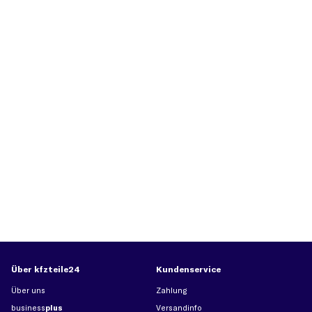
Über kfzteile24
Kundenservice
Über uns
Zahlung
business
plus
Versandinfo