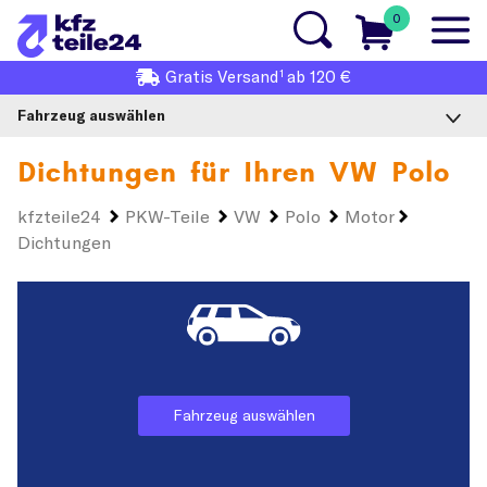
0
1
Gratis
Versand
ab 120 €
Fahrzeug auswählen
Dichtungen für Ihren
VW Polo
kfzteile24
PKW-Teile
VW
Polo
Motor
Dichtungen
Fahrzeug auswählen