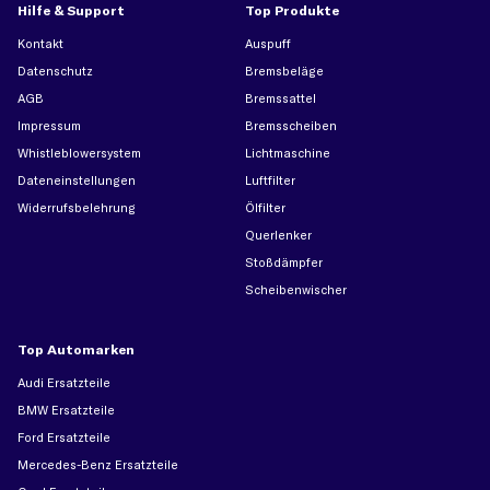
Hilfe & Support
Top Produkte
Kontakt
Auspuff
Datenschutz
Bremsbeläge
AGB
Bremssattel
Impressum
Bremsscheiben
Whistleblowersystem
Lichtmaschine
Dateneinstellungen
Luftfilter
Widerrufsbelehrung
Ölfilter
Querlenker
Stoßdämpfer
Scheibenwischer
Top Automarken
Audi Ersatzteile
BMW Ersatzteile
Ford Ersatzteile
Mercedes-Benz Ersatzteile