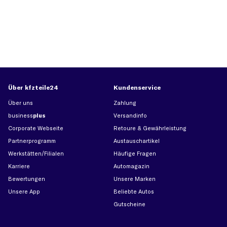
Über kfzteile24
Kundenservice
Über uns
Zahlung
business
plus
Versandinfo
Corporate Webseite
Retoure & Gewährleistung
Partnerprogramm
Austauschartikel
Werkstätten/Filialen
Häufige Fragen
Karriere
Automagazin
Bewertungen
Unsere Marken
Unsere App
Beliebte Autos
Gutscheine