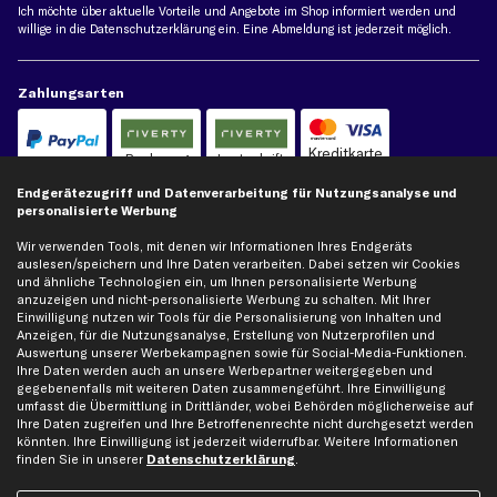
Ich möchte über aktuelle Vorteile und Angebote im Shop informiert werden und
willige in die
Datenschutzerklärung
ein. Eine Abmeldung ist jederzeit möglich.
Zahlungsarten
Kreditkarte
Rechnung
Lastschrift
Endgerätezugriff und Datenverarbeitung für Nutzungsanalyse und
personalisierte Werbung
Vorkasse
Wir verwenden Tools, mit denen wir Informationen Ihres Endgeräts
auslesen/speichern und Ihre Daten verarbeiten. Dabei setzen wir Cookies
Versand
und ähnliche Technologien ein, um Ihnen personalisierte Werbung
anzuzeigen und nicht-personalisierte Werbung zu schalten. Mit Ihrer
Einwilligung nutzen wir Tools für die Personalisierung von Inhalten und
Anzeigen, für die Nutzungsanalyse, Erstellung von Nutzerprofilen und
Auswertung unserer Werbekampagnen sowie für Social-Media-Funktionen.
Ihre Daten werden auch an unsere Werbepartner weitergegeben und
gegebenenfalls mit weiteren Daten zusammengeführt. Ihre Einwilligung
umfasst die Übermittlung in Drittländer, wobei Behörden möglicherweise auf
Artikel, Teile, Original und Bestell-Nr. dienen nur zu Vergleichszwecken und sind
Ihre Daten zugreifen und Ihre Betroffenenrechte nicht durchgesetzt werden
keine Herkunftsbezeichnungen. Die Nennung von Namen, Warenzeichen oder
könnten. Ihre Einwilligung ist jederzeit widerrufbar. Weitere Informationen
Markennamen erfolgt nur zu Zwecken der Zuordnung unserer Artikel. Die Angaben
finden Sie in unserer
von diesen in Rechnungen an Fahrzeugbesitzer sind nicht statthaft. Die Ware bleibt
Datenschutzerklärung
.
bis zur Bezahlung unser Eigentum.