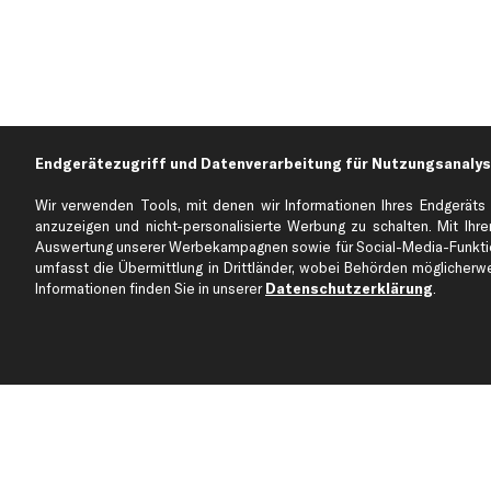
Endgerätezugriff und Datenverarbeitung für Nutzungsanalys
Wir verwenden Tools, mit denen wir Informationen Ihres Endgeräts 
anzuzeigen und nicht-personalisierte Werbung zu schalten. Mit Ihrer
Auswertung unserer Werbekampagnen sowie für Social-Media-Funktion
Über kfzteile24
Kundenservice
umfasst die Übermittlung in Drittländer, wobei Behörden möglicherwei
Über uns
Zahlung
Informationen finden Sie in unserer
Datenschutzerklärung
.
business
plus
Versandinfo
Corporate Webseite
Retoure & Gewährleistu
Partnerprogramm
Austauschartikel
Werkstätten/Filialen
Häufige Fragen
Karriere
Automagazin
Bewertungen
Unsere Marken
Unsere App
Beliebte Autos