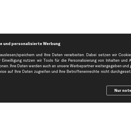
e und personalisierte Werbung
auslesen/speichern und Ihre Daten verarbeiten. Dabei setzen wir Cookie
 Einwilligung nutzen wir Tools für die Personalisierung von Inhalten und 
en. Ihre Daten werden auch an unsere Werbepartner weitergegeben und ge
Hilfe & Support
Top Produkt
se auf Ihre Daten zugreifen und Ihre Betroffenenrechte nicht durchgesetzt
Kontakt
Auspuff
Datenschutz
Bremsbeläge
Nur not
ng
AGB
Bremssattel
Impressum
Bremsscheiben
Whistleblowersystem
Lichtmaschine
Dateneinstellungen
Luftfilter
Widerrufsbelehrung
Ölfilter
Querlenker