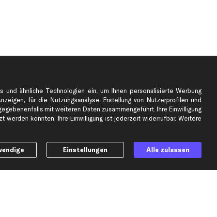
s und ähnliche Technologien ein, um Ihnen personalisierte Werbung
Anzeigen, für die Nutzungsanalyse, Erstellung von Nutzerprofilen und
gebenenfalls mit weiteren Daten zusammengeführt. Ihre Einwilligung
e
Top Automarken
 werden könnten. Ihre Einwilligung ist jederzeit widerrufbar. Weitere
Audi Ersatzteile
BMW Ersatzteile
wendige
Einstellungen
Alle zulassen
Ford Ersatzteile
Mercedes-Benz Ersatzteile
Opel Ersatzteile
Peugeot Ersatzteile
Renault Ersatzteile
Seat Ersatzteile