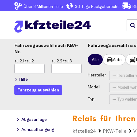
Über 3
Millionen Teile
30 Tage
Rückgaberecht
Bl
Fahrzeugauswahl
KBA-
Fahrzeugauswahl nach
Nr.
Alle
Auto
zu 2.1/zu 2
zu 2.2/zu 3
Hersteller
Hilfe
Modell
Fahrzeug auswählen
Typ
Relais für Ihre
Abgasanlage
Achsaufhängung
kfzteile24
PKW-Teile