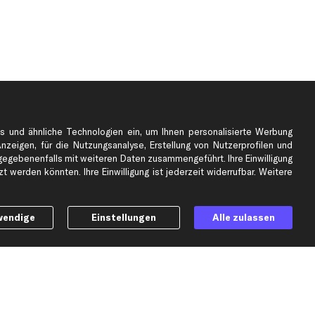
s und ähnliche Technologien ein, um Ihnen personalisierte Werbung
Anzeigen, für die Nutzungsanalyse, Erstellung von Nutzerprofilen und
gebenenfalls mit weiteren Daten zusammengeführt. Ihre Einwilligung
e
Top Automarken
 werden könnten. Ihre Einwilligung ist jederzeit widerrufbar. Weitere
Audi Ersatzteile
BMW Ersatzteile
wendige
Einstellungen
Alle zulassen
Ford Ersatzteile
Mercedes-Benz Ersatzteile
Opel Ersatzteile
Peugeot Ersatzteile
Renault Ersatzteile
Seat Ersatzteile