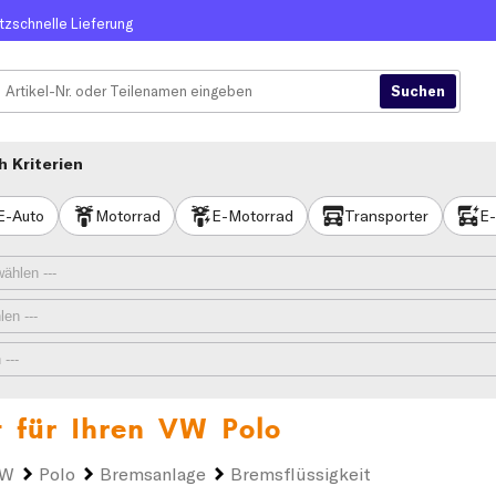
itzschnelle Lieferung
 Kriterien
E-Auto
Motorrad
E-Motorrad
Transporter
E-
t für Ihren
VW Polo
VW
Polo
Bremsanlage
Bremsflüssigkeit