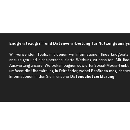
Endgerätezugriff und Datenverarbeitung für Nutzungsanalys
Wir verwenden Tools, mit denen wir Informationen Ihres Endgeräts 
anzuzeigen und nicht-personalisierte Werbung zu schalten. Mit Ihrer
Auswertung unserer Werbekampagnen sowie für Social-Media-Funktion
Über kfzteile24
Kundenservice
umfasst die Übermittlung in Drittländer, wobei Behörden möglicherwei
Über uns
Zahlung
Informationen finden Sie in unserer
Datenschutzerklärung
.
business
plus
Versandinfo
Corporate Webseite
Retoure & Gewährleistu
Partnerprogramm
Austauschartikel
Werkstätten/Filialen
Häufige Fragen
Karriere
Automagazin
Bewertungen
Unsere Marken
Unsere App
Beliebte Autos