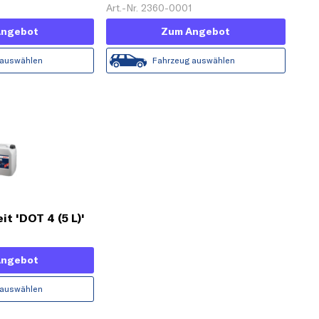
L)'
Art.-Nr. 2360-0001
Angebot
Zum Angebot
 auswählen
Fahrzeug auswählen
t 'DOT 4 (5 L)'
Angebot
 auswählen