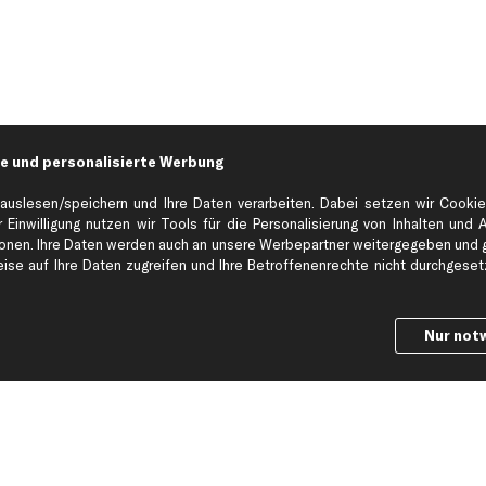
e und personalisierte Werbung
auslesen/speichern und Ihre Daten verarbeiten. Dabei setzen wir Cookie
 Einwilligung nutzen wir Tools für die Personalisierung von Inhalten und 
en. Ihre Daten werden auch an unsere Werbepartner weitergegeben und ge
Hilfe & Support
Top Produkt
se auf Ihre Daten zugreifen und Ihre Betroffenenrechte nicht durchgesetzt
Kontakt
Auspuff
Datenschutz
Bremsbeläge
Nur not
ng
AGB
Bremssattel
Impressum
Bremsscheiben
Whistleblowersystem
Lichtmaschine
Dateneinstellungen
Luftfilter
Widerrufsbelehrung
Ölfilter
Querlenker