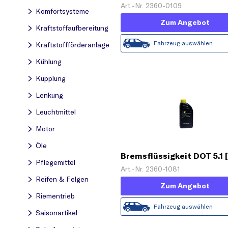
L)'
Art.-Nr. 2360-0109
Komfortsysteme
Zum Angebot
Kraftstoff­aufbereitung
Fahrzeug auswählen
Kraftstoff­förderanlage
Kühlung
Kupplung
Lenkung
Leuchtmittel
Motor
Öle
Bremsflüssigkeit DOT 5.1 [
Pflegemittel
Art.-Nr. 2360-1081
Reifen & Felgen
Zum Angebot
Riementrieb
Fahrzeug auswählen
Saisonartikel