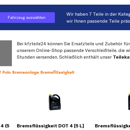
Wir haben 7 Teile in der Kate
Fahrzeug auswählen
wir Ihnen passende Teile prä
Bei kfzteile24 können Sie Ersatzteile und Zubehör für
unserem Online-Shop passende Verschleißteile, die wi
Stunden versenden. Schließlich enthält unser
Teileka
 Polo Bremsanlage Bremsflüssigkeit
4 (5
Bremsflüssigkeit DOT 4 [5 L]
Bremsflüssigke