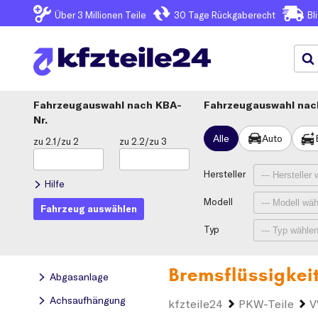
Über 3
Millionen Teile
30 Tage
Rückgaberecht
Bl
Fahrzeugauswahl
KBA-
Fahrzeugauswahl nach
Nr.
Alle
Auto
zu 2.1/zu 2
zu 2.2/zu 3
Hersteller
Hilfe
Modell
Fahrzeug auswählen
Typ
Bremsflüssigkei
Abgasanlage
Achsaufhängung
kfzteile24
PKW-Teile