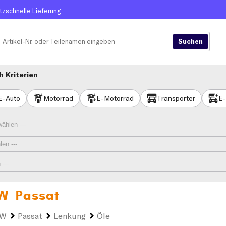
itzschnelle Lieferung
 Kriterien
E-Auto
Motorrad
E-Motorrad
Transporter
E-
W Passat
VW
Passat
Lenkung
Öle