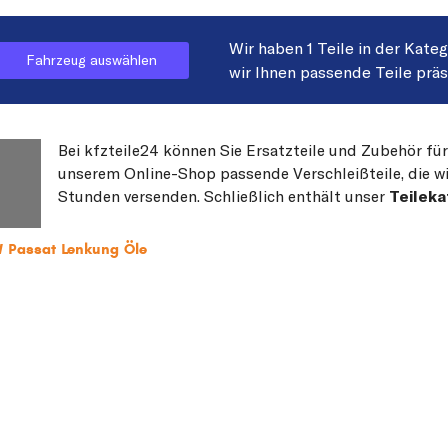
Wir haben 1 Teile in der Kate
Fahrzeug auswählen
wir Ihnen passende Teile prä
Bei kfzteile24 können Sie Ersatzteile und Zubehör für
unserem Online-Shop passende Verschleißteile, die wi
Stunden versenden. Schließlich enthält unser
Teileka
W Passat Lenkung Öle