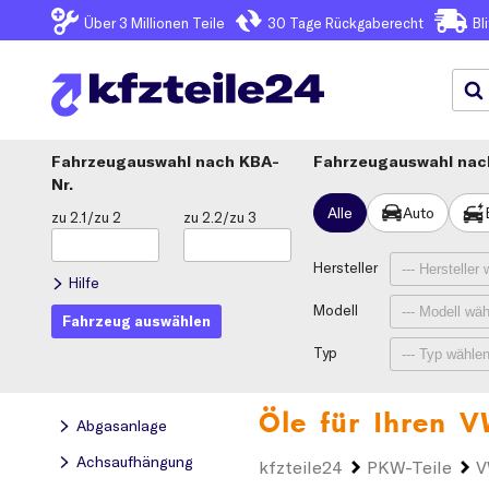
Über 3
Millionen Teile
30 Tage
Rückgaberecht
Bl
Fahrzeugauswahl
KBA-
Fahrzeugauswahl nach
Nr.
Alle
Auto
zu 2.1/zu 2
zu 2.2/zu 3
Hersteller
Hilfe
Modell
Fahrzeug auswählen
Typ
Öle für Ihren
V
Abgasanlage
Achsaufhängung
kfzteile24
PKW-Teile