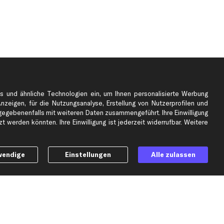
s und ähnliche Technologien ein, um Ihnen personalisierte Werbung
Anzeigen, für die Nutzungsanalyse, Erstellung von Nutzerprofilen und
gebenenfalls mit weiteren Daten zusammengeführt. Ihre Einwilligung
e
Top Automarken
 werden könnten. Ihre Einwilligung ist jederzeit widerrufbar. Weitere
Audi Ersatzteile
BMW Ersatzteile
wendige
Einstellungen
Alle zulassen
Ford Ersatzteile
Mercedes-Benz Ersatzteile
Opel Ersatzteile
Peugeot Ersatzteile
Renault Ersatzteile
Seat Ersatzteile