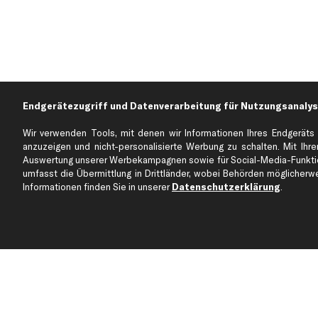
Endgerätezugriff und Datenverarbeitung für Nutzungsanalys
Wir verwenden Tools, mit denen wir Informationen Ihres Endgeräts 
anzuzeigen und nicht-personalisierte Werbung zu schalten. Mit Ihrer
Auswertung unserer Werbekampagnen sowie für Social-Media-Funktion
Über kfzteile24
Kundenservice
umfasst die Übermittlung in Drittländer, wobei Behörden möglicherwei
Über uns
Zahlung
Informationen finden Sie in unserer
Datenschutzerklärung
.
business
plus
Versandinfo
Corporate Webseite
Retoure & Gewährleistu
Partnerprogramm
Austauschartikel
Werkstätten/Filialen
Häufige Fragen
Karriere
Automagazin
Bewertungen
Unsere Marken
Unsere App
Beliebte Autos