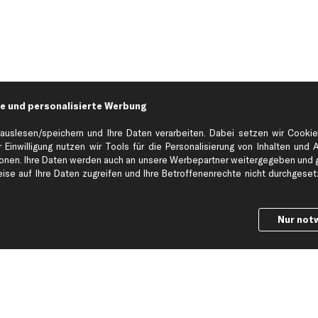
e und personalisierte Werbung
auslesen/speichern und Ihre Daten verarbeiten. Dabei setzen wir Cookie
 Einwilligung nutzen wir Tools für die Personalisierung von Inhalten und 
en. Ihre Daten werden auch an unsere Werbepartner weitergegeben und ge
Hilfe & Support
Top Produkt
se auf Ihre Daten zugreifen und Ihre Betroffenenrechte nicht durchgesetzt
Kontakt
Auspuff
Datenschutz
Bremsbeläge
Nur not
ng
AGB
Bremssattel
Impressum
Bremsscheiben
Whistleblowersystem
Lichtmaschine
Dateneinstellungen
Luftfilter
Widerrufsbelehrung
Ölfilter
Querlenker