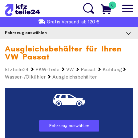
0
1
Gratis
Versand
ab 120 €
Fahrzeug auswählen
Ausgleichsbehälter für Ihren
VW Passat
kfzteile24
PKW-Teile
VW
Passat
Kühlung
Wasser-/Ölkühler
Ausgleichsbehälter
Fahrzeug auswählen