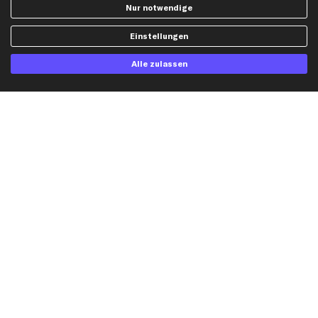
AGB
Bremssattel
Nur notwendige
Impressum
Bremsscheiben
Einstellungen
Whistleblowersystem
Lichtmaschine
Dateneinstellungen
Luftfilter
Alle zulassen
Widerrufsbelehrung
Ölfilter
Querlenker
Stoßdämpfer
Scheibenwischer
Top Automarken
Audi Ersatzteile
BMW Ersatzteile
Ford Ersatzteile
Mercedes-Benz Ersatzteile
Opel Ersatzteile
Peugeot Ersatzteile
Renault Ersatzteile
Seat Ersatzteile