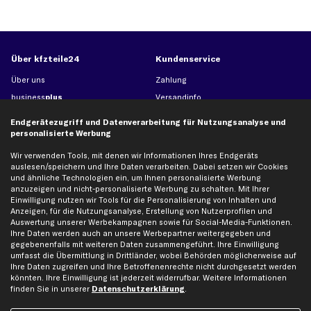
Über kfzteile24
Kundenservice
Über uns
Zahlung
business
plus
Versandinfo
Corporate Webseite
Retoure & Gewährleistung
Endgerätezugriff und Datenverarbeitung für Nutzungsanalyse und
Partnerprogramm
Austauschartikel
personalisierte Werbung
Werkstätten/Filialen
Häufige Fragen
Wir verwenden Tools, mit denen wir Informationen Ihres Endgeräts
auslesen/speichern und Ihre Daten verarbeiten. Dabei setzen wir Cookies
Karriere
Automagazin
und ähnliche Technologien ein, um Ihnen personalisierte Werbung
Bewertungen
Unsere Marken
anzuzeigen und nicht-personalisierte Werbung zu schalten. Mit Ihrer
Einwilligung nutzen wir Tools für die Personalisierung von Inhalten und
Unsere App
Beliebte Autos
Anzeigen, für die Nutzungsanalyse, Erstellung von Nutzerprofilen und
Gutscheine
Auswertung unserer Werbekampagnen sowie für Social-Media-Funktionen.
Ihre Daten werden auch an unsere Werbepartner weitergegeben und
gegebenenfalls mit weiteren Daten zusammengeführt. Ihre Einwilligung
umfasst die Übermittlung in Drittländer, wobei Behörden möglicherweise auf
Hilfe & Support
Top Produkte
Ihre Daten zugreifen und Ihre Betroffenenrechte nicht durchgesetzt werden
könnten. Ihre Einwilligung ist jederzeit widerrufbar. Weitere Informationen
Kontakt
Auspuff
finden Sie in unserer
Datenschutzerklärung
.
Datenschutz
Bremsbeläge