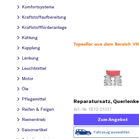
Komfortsysteme
Kraftstoff­aufbereitung
Kraftstoff­förderanlage
Kühlung
Topseller aus dem Bereich 
Kupplung
Lenkung
Leuchtmittel
Motor
Öle
Pflegemittel
Reparatursatz, Querlenke
'PROKIT'
Art.-Nr. 1570-21337
Reifen & Felgen
Zum Angebot
Riementrieb
Saisonartikel
Fahrzeug auswählen