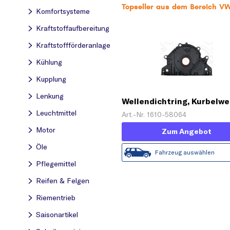
Topseller aus dem Bereich V
Komfortsysteme
Kraftstoff­aufbereitung
Kraftstoff­förderanlage
Kühlung
Kupplung
Lenkung
Wellendichtring, Kurbelwe
Leuchtmittel
Art.-Nr. 1610-58064
Motor
Zum Angebot
Öle
Fahrzeug auswählen
Pflegemittel
Reifen & Felgen
Riementrieb
Saisonartikel