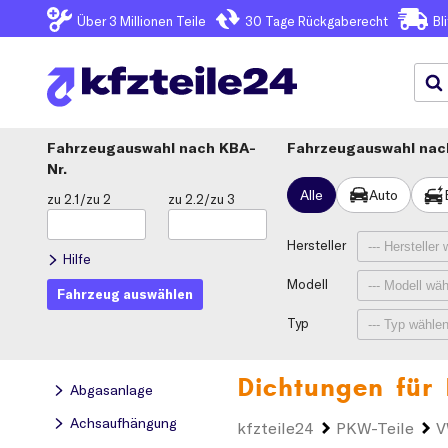
Über 3
Millionen Teile
30 Tage
Rückgaberecht
Bl
Fahrzeugauswahl
KBA-
Fahrzeugauswahl nach
Nr.
Alle
Auto
zu 2.1/zu 2
zu 2.2/zu 3
Hersteller
Hilfe
Modell
Fahrzeug auswählen
Typ
Dichtungen für
Abgasanlage
Achsaufhängung
kfzteile24
PKW-Teile