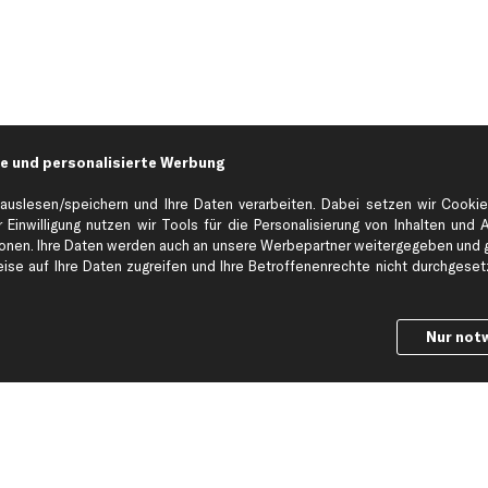
e und personalisierte Werbung
auslesen/speichern und Ihre Daten verarbeiten. Dabei setzen wir Cookie
 Einwilligung nutzen wir Tools für die Personalisierung von Inhalten und 
en. Ihre Daten werden auch an unsere Werbepartner weitergegeben und ge
Hilfe & Support
Top Produkt
se auf Ihre Daten zugreifen und Ihre Betroffenenrechte nicht durchgesetzt
Kontakt
Auspuff
Datenschutz
Bremsbeläge
Nur not
ng
AGB
Bremssattel
Impressum
Bremsscheiben
Whistleblowersystem
Lichtmaschine
Dateneinstellungen
Luftfilter
Widerrufsbelehrung
Ölfilter
Querlenker