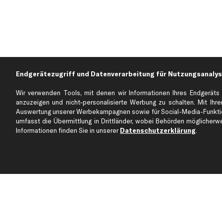
Endgerätezugriff und Datenverarbeitung für Nutzungsanalys
Wir verwenden Tools, mit denen wir Informationen Ihres Endgeräts 
anzuzeigen und nicht-personalisierte Werbung zu schalten. Mit Ihrer
Auswertung unserer Werbekampagnen sowie für Social-Media-Funktion
Über kfzteile24
Kundenservice
umfasst die Übermittlung in Drittländer, wobei Behörden möglicherwei
Über uns
Zahlung
Informationen finden Sie in unserer
Datenschutzerklärung
.
business
plus
Versandinfo
Corporate Webseite
Retoure & Gewährleistu
Partnerprogramm
Austauschartikel
Werkstätten/Filialen
Häufige Fragen
Karriere
Automagazin
Bewertungen
Unsere Marken
Unsere App
Beliebte Autos