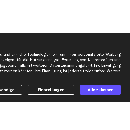
s und ähnliche Technologien ein, um Ihnen personalisierte Werbung
Anzeigen, für die Nutzungsanalyse, Erstellung von Nutzerprofilen und
gebenenfalls mit weiteren Daten zusammengeführt. Ihre Einwilligung
e
Top Automarken
 werden könnten. Ihre Einwilligung ist jederzeit widerrufbar. Weitere
Audi Ersatzteile
BMW Ersatzteile
wendige
Einstellungen
Alle zulassen
Ford Ersatzteile
Mercedes-Benz Ersatzteile
Opel Ersatzteile
Peugeot Ersatzteile
Renault Ersatzteile
Seat Ersatzteile