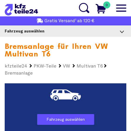
0
1
Gratis
Versand
ab 120 €
Fahrzeug auswählen
Bremsanlage für Ihren
VW
Multivan T6
kfzteile24
PKW-Teile
VW
Multivan T6
Bremsanlage
Fahrzeug auswählen