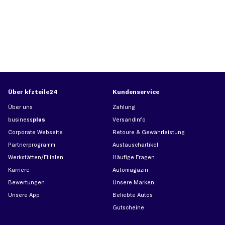
Über kfzteile24
Kundenservice
Über uns
Zahlung
business
plus
Versandinfo
Corporate Webseite
Retoure & Gewährleistung
Partnerprogramm
Austauschartikel
Werkstätten/Filialen
Häufige Fragen
Karriere
Automagazin
Bewertungen
Unsere Marken
Unsere App
Beliebte Autos
Gutscheine