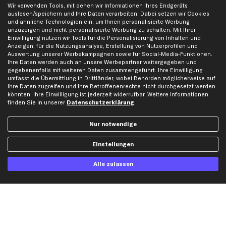
Wir verwenden Tools, mit denen wir Informationen Ihres Endgeräts
Opel Ersatzteile
auslesen/speichern und Ihre Daten verarbeiten. Dabei setzen wir Cookies
Peugeot Ersatzteile
und ähnliche Technologien ein, um Ihnen personalisierte Werbung
anzuzeigen und nicht-personalisierte Werbung zu schalten. Mit Ihrer
Renault Ersatzteile
Einwilligung nutzen wir Tools für die Personalisierung von Inhalten und
Seat Ersatzteile
Anzeigen, für die Nutzungsanalyse, Erstellung von Nutzerprofilen und
Auswertung unserer Werbekampagnen sowie für Social-Media-Funktionen.
Skoda Ersatzteile
Ihre Daten werden auch an unsere Werbepartner weitergegeben und
VW Ersatzteile
gegebenenfalls mit weiteren Daten zusammengeführt. Ihre Einwilligung
umfasst die Übermittlung in Drittländer, wobei Behörden möglicherweise auf
Ihre Daten zugreifen und Ihre Betroffenenrechte nicht durchgesetzt werden
Social Media
könnten. Ihre Einwilligung ist jederzeit widerrufbar. Weitere Informationen
finden Sie in unserer
Datenschutzerklärung
.
Nur notwendige
Jetzt APP Downloaden
Einstellungen
Alle zulassen
kfzteile24 Newsletter
Alle Angebote, Rabatte & Specials.