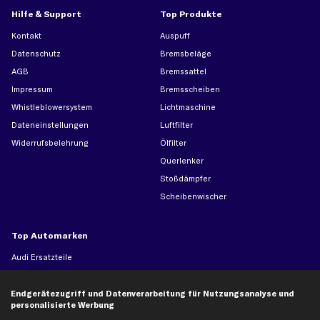
Hilfe & Support
Top Produkte
Kontakt
Auspuff
Datenschutz
Bremsbeläge
AGB
Bremssattel
Impressum
Bremsscheiben
Whistleblowersystem
Lichtmaschine
Dateneinstellungen
Luftfilter
Widerrufsbelehrung
Ölfilter
Querlenker
Stoßdämpfer
Scheibenwischer
Top Automarken
Audi Ersatzteile
BMW Ersatzteile
Ford Ersatzteile
Endgerätezugriff und Datenverarbeitung für Nutzungsanalyse und
personalisierte Werbung
Mercedes-Benz Ersatzteile