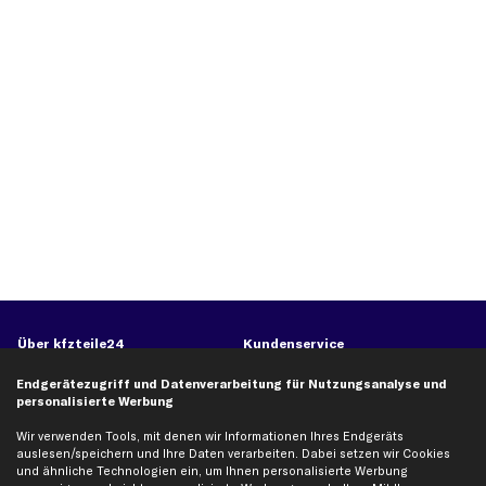
Über kfzteile24
Kundenservice
Über uns
Zahlung
Endgerätezugriff und Datenverarbeitung für Nutzungsanalyse und
personalisierte Werbung
business
plus
Versandinfo
Corporate Webseite
Retoure & Gewährleistung
Wir verwenden Tools, mit denen wir Informationen Ihres Endgeräts
auslesen/speichern und Ihre Daten verarbeiten. Dabei setzen wir Cookies
Partnerprogramm
Austauschartikel
und ähnliche Technologien ein, um Ihnen personalisierte Werbung
Werkstätten/Filialen
Häufige Fragen