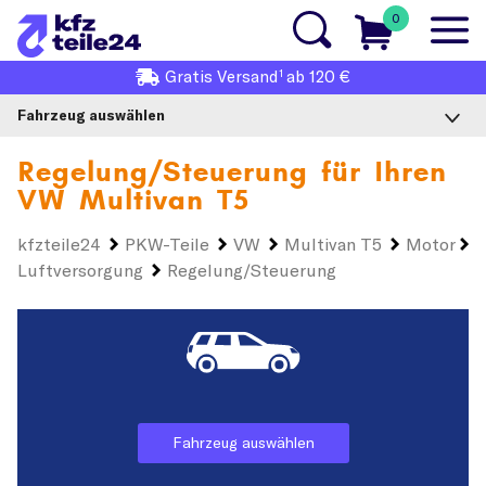
0
1
Gratis
Versand
ab 120 €
Fahrzeug auswählen
Regelung/Steuerung für Ihren
VW Multivan T5
kfzteile24
PKW-Teile
VW
Multivan T5
Motor
Luftversorgung
Regelung/Steuerung
Fahrzeug auswählen