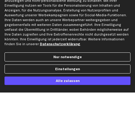
anzuzeigen und nicht-personalisierte Werbung zu schalten. Mit Ihrer
Einwilligung nutzen wir Tools für die Personalisierung von Inhalten und
Karriere
Automagazin
Anzeigen, für die Nutzungsanalyse, Erstellung von Nutzerprofilen und
Bewertungen
Unsere Marken
Auswertung unserer Werbekampagnen sowie für Social-Media-Funktionen.
Ihre Daten werden auch an unsere Werbepartner weitergegeben und
Unsere App
Beliebte Autos
gegebenenfalls mit weiteren Daten zusammengeführt. Ihre Einwilligung
umfasst die Übermittlung in Drittländer, wobei Behörden möglicherweise auf
Gutscheine
Ihre Daten zugreifen und Ihre Betroffenenrechte nicht durchgesetzt werden
könnten. Ihre Einwilligung ist jederzeit widerrufbar. Weitere Informationen
finden Sie in unserer
Datenschutzerklärung
.
Hilfe & Support
Top Produkte
Kontakt
Auspuff
Nur notwendige
Datenschutz
Bremsbeläge
Einstellungen
AGB
Bremssattel
Impressum
Bremsscheiben
Alle zulassen
Whistleblowersystem
Lichtmaschine
Dateneinstellungen
Luftfilter
Widerrufsbelehrung
Ölfilter
Querlenker
Stoßdämpfer
Scheibenwischer