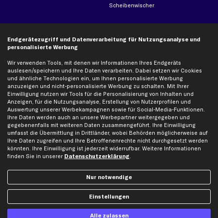
Scheibenwischer
Top Automarken
Endgerätezugriff und Datenverarbeitung für Nutzungsanalyse und
Audi Ersatzteile
personalisierte Werbung
BMW Ersatzteile
Wir verwenden Tools, mit denen wir Informationen Ihres Endgeräts
auslesen/speichern und Ihre Daten verarbeiten. Dabei setzen wir Cookies
Ford Ersatzteile
und ähnliche Technologien ein, um Ihnen personalisierte Werbung
Mercedes-Benz Ersatzteile
anzuzeigen und nicht-personalisierte Werbung zu schalten. Mit Ihrer
Einwilligung nutzen wir Tools für die Personalisierung von Inhalten und
Opel Ersatzteile
Anzeigen, für die Nutzungsanalyse, Erstellung von Nutzerprofilen und
Peugeot Ersatzteile
Auswertung unserer Werbekampagnen sowie für Social-Media-Funktionen.
Ihre Daten werden auch an unsere Werbepartner weitergegeben und
Renault Ersatzteile
gegebenenfalls mit weiteren Daten zusammengeführt. Ihre Einwilligung
Seat Ersatzteile
umfasst die Übermittlung in Drittländer, wobei Behörden möglicherweise auf
Ihre Daten zugreifen und Ihre Betroffenenrechte nicht durchgesetzt werden
Skoda Ersatzteile
könnten. Ihre Einwilligung ist jederzeit widerrufbar. Weitere Informationen
finden Sie in unserer
Datenschutzerklärung
.
VW Ersatzteile
Nur notwendige
Social Media
Einstellungen
Alle zulassen