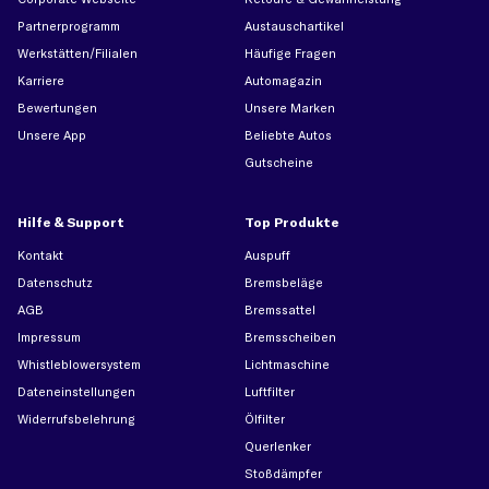
Partnerprogramm
Austauschartikel
Werkstätten/Filialen
Häufige Fragen
Karriere
Automagazin
Bewertungen
Unsere Marken
Unsere App
Beliebte Autos
Gutscheine
Hilfe & Support
Top Produkte
Kontakt
Auspuff
Datenschutz
Bremsbeläge
AGB
Bremssattel
Impressum
Bremsscheiben
Whistleblowersystem
Lichtmaschine
Dateneinstellungen
Luftfilter
Widerrufsbelehrung
Ölfilter
Querlenker
Stoßdämpfer