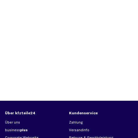
Über kfzteile24
Kundenservice
Über uns
Zahlung
business
plus
Versandinfo
Corporate Webseite
Retoure & Gewährleistung