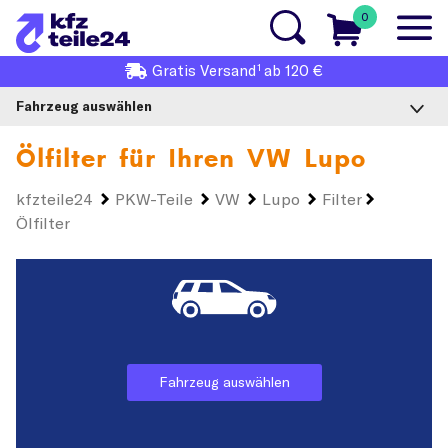
0
1
Gratis
Versand
ab 120 €
Fahrzeug auswählen
Ölfilter für Ihren
VW Lupo
kfzteile24
PKW-Teile
VW
Lupo
Filter
Ölfilter
Fahrzeug auswählen