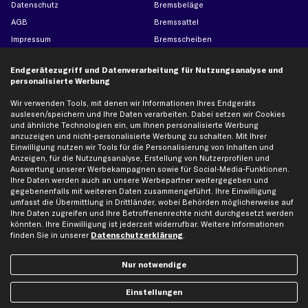
Datenschutz
Bremsbeläge
AGB
Bremssattel
Impressum
Bremsscheiben
Whistleblowersystem
Lichtmaschine
Endgerätezugriff und Datenverarbeitung für Nutzungsanalyse und
Dateneinstellungen
Luftfilter
personalisierte Werbung
Widerrufsbelehrung
Ölfilter
Wir verwenden Tools, mit denen wir Informationen Ihres Endgeräts
Querlenker
auslesen/speichern und Ihre Daten verarbeiten. Dabei setzen wir Cookies
und ähnliche Technologien ein, um Ihnen personalisierte Werbung
Stoßdämpfer
anzuzeigen und nicht-personalisierte Werbung zu schalten. Mit Ihrer
Scheibenwischer
Einwilligung nutzen wir Tools für die Personalisierung von Inhalten und
Anzeigen, für die Nutzungsanalyse, Erstellung von Nutzerprofilen und
Auswertung unserer Werbekampagnen sowie für Social-Media-Funktionen.
Top Automarken
Ihre Daten werden auch an unsere Werbepartner weitergegeben und
gegebenenfalls mit weiteren Daten zusammengeführt. Ihre Einwilligung
Audi Ersatzteile
umfasst die Übermittlung in Drittländer, wobei Behörden möglicherweise auf
Ihre Daten zugreifen und Ihre Betroffenenrechte nicht durchgesetzt werden
BMW Ersatzteile
könnten. Ihre Einwilligung ist jederzeit widerrufbar. Weitere Informationen
finden Sie in unserer
Datenschutzerklärung
.
Ford Ersatzteile
Mercedes-Benz Ersatzteile
Nur notwendige
Opel Ersatzteile
Peugeot Ersatzteile
Einstellungen
Renault Ersatzteile