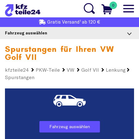
0
1
Gratis
Versand
ab 120 €
Fahrzeug auswählen
Spurstangen für Ihren
VW
Golf VII
kfzteile24
PKW-Teile
VW
Golf VII
Lenkung
Spurstangen
Fahrzeug auswählen