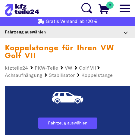
0
1
Gratis
Versand
ab 120 €
Fahrzeug auswählen
Koppelstange für Ihren
VW
Golf VII
kfzteile24
PKW-Teile
VW
Golf VII
Achsaufhängung
Stabilisator
Koppelstange
Fahrzeug auswählen