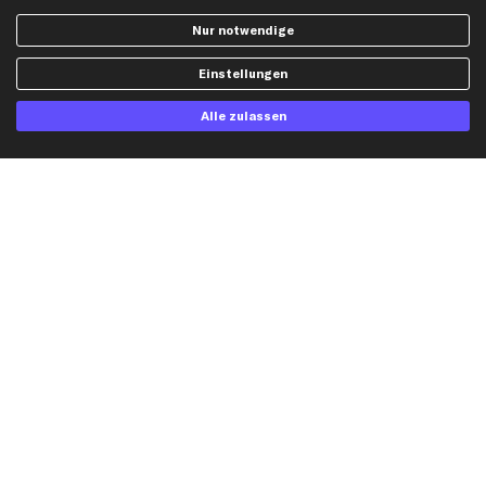
AGB
Bremssattel
Nur notwendige
Impressum
Bremsscheiben
Whistleblowersystem
Lichtmaschine
Einstellungen
Dateneinstellungen
Luftfilter
Alle zulassen
Widerrufsbelehrung
Ölfilter
Querlenker
Stoßdämpfer
Scheibenwischer
Top Automarken
Audi Ersatzteile
BMW Ersatzteile
Ford Ersatzteile
Mercedes-Benz Ersatzteile
Opel Ersatzteile
Peugeot Ersatzteile
Renault Ersatzteile