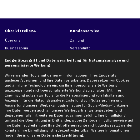
Über kfzteile24
Kundenservice
Über uns
Zahlung
business
plus
Versandinfo
Corporate Webseite
Retoure & Gewährleistung
Endgerätezugriff und Datenverarbeitung für Nutzungsanalyse und
Partnerprogramm
Austauschartikel
personalisierte Werbung
Werkstätten/Filialen
Häufige Fragen
Wir verwenden Tools, mit denen wir Informationen Ihres Endgeräts
Karriere
Automagazin
auslesen/speichern und Ihre Daten verarbeiten. Dabei setzen wir Cookies
und ähnliche Technologien ein, um Ihnen personalisierte Werbung
Bewertungen
Unsere Marken
anzuzeigen und nicht-personalisierte Werbung zu schalten. Mit Ihrer
Unsere App
Beliebte Autos
Einwilligung nutzen wir Tools für die Personalisierung von Inhalten und
Anzeigen, für die Nutzungsanalyse, Erstellung von Nutzerprofilen und
Gutscheine
Auswertung unserer Werbekampagnen sowie für Social-Media-Funktionen.
Ihre Daten werden auch an unsere Werbepartner weitergegeben und
gegebenenfalls mit weiteren Daten zusammengeführt. Ihre Einwilligung
Hilfe & Support
Top Produkte
umfasst die Übermittlung in Drittländer, wobei Behörden möglicherweise auf
Ihre Daten zugreifen und Ihre Betroffenenrechte nicht durchgesetzt werden
Kontakt
Auspuff
könnten. Ihre Einwilligung ist jederzeit widerrufbar. Weitere Informationen
finden Sie in unserer
Datenschutzerklärung
.
Datenschutz
Bremsbeläge