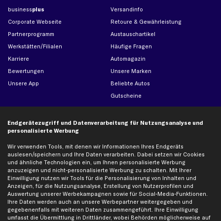
business
plus
Versandinfo
Corporate Webseite
Retoure & Gewährleistung
Partnerprogramm
Austauschartikel
Werkstätten/Filialen
Häufige Fragen
Karriere
Automagazin
Bewertungen
Unsere Marken
Unsere App
Beliebte Autos
Gutscheine
Hilfe & Support
Top Produkte
Endgerätezugriff und Datenverarbeitung für Nutzungsanalyse und
personalisierte Werbung
Kontakt
Auspuff
Wir verwenden Tools, mit denen wir Informationen Ihres Endgeräts
Datenschutz
Bremsbeläge
auslesen/speichern und Ihre Daten verarbeiten. Dabei setzen wir Cookies
und ähnliche Technologien ein, um Ihnen personalisierte Werbung
AGB
Bremssattel
anzuzeigen und nicht-personalisierte Werbung zu schalten. Mit Ihrer
Impressum
Bremsscheiben
Einwilligung nutzen wir Tools für die Personalisierung von Inhalten und
Anzeigen, für die Nutzungsanalyse, Erstellung von Nutzerprofilen und
Whistleblowersystem
Lichtmaschine
Auswertung unserer Werbekampagnen sowie für Social-Media-Funktionen.
Dateneinstellungen
Luftfilter
Ihre Daten werden auch an unsere Werbepartner weitergegeben und
gegebenenfalls mit weiteren Daten zusammengeführt. Ihre Einwilligung
Widerrufsbelehrung
Ölfilter
umfasst die Übermittlung in Drittländer, wobei Behörden möglicherweise auf