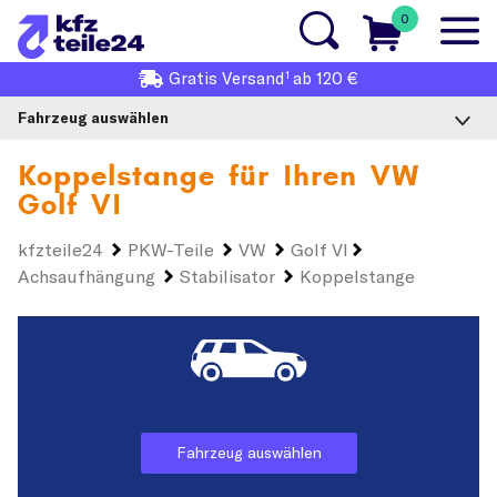
0
1
Gratis
Versand
ab 120 €
Fahrzeug auswählen
Koppelstange für Ihren
VW
Golf VI
kfzteile24
PKW-Teile
VW
Golf VI
Achsaufhängung
Stabilisator
Koppelstange
Fahrzeug auswählen