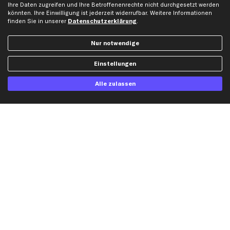
Querlenker
Ihre Daten zugreifen und Ihre Betroffenenrechte nicht durchgesetzt werden
könnten. Ihre Einwilligung ist jederzeit widerrufbar. Weitere Informationen
Stoßdämpfer
finden Sie in unserer
Datenschutzerklärung
.
Scheibenwischer
Nur notwendige
Top Automarken
Einstellungen
Audi Ersatzteile
Alle zulassen
BMW Ersatzteile
Ford Ersatzteile
Mercedes-Benz Ersatzteile
Opel Ersatzteile
Peugeot Ersatzteile
Renault Ersatzteile
Seat Ersatzteile
Skoda Ersatzteile
VW Ersatzteile
Social Media