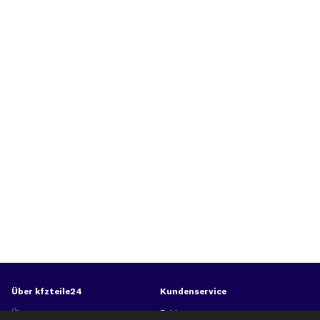
Über kfzteile24
Kundenservice
Über uns
Zahlung