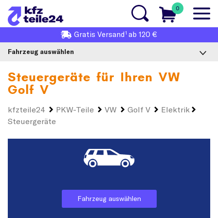
0
1
Gratis
Versand
ab 120 €
Fahrzeug auswählen
Steuergeräte für Ihren
VW
Golf V
kfzteile24
PKW-Teile
VW
Golf V
Elektrik
Steuergeräte
Fahrzeug auswählen