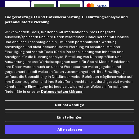
Kreditkarte
Rechnung
Lastschrift
Endgerätezugriff und Datenverarbeitung für Nutzungsanalyse und
personalisierte Werbung
Vorkasse
Wir verwenden Tools, mit denen wir Informationen Ihres Endgeräts
auslesen/speichern und Ihre Daten verarbeiten. Dabei setzen wir Cookies
und ähnliche Technologien ein, um Ihnen personalisierte Werbung
Versand
anzuzeigen und nicht-personalisierte Werbung zu schalten. Mit Ihrer
Einwilligung nutzen wir Tools für die Personalisierung von Inhalten und
Anzeigen, für die Nutzungsanalyse, Erstellung von Nutzerprofilen und
Auswertung unserer Werbekampagnen sowie für Social-Media-Funktionen.
Ihre Daten werden auch an unsere Werbepartner weitergegeben und
gegebenenfalls mit weiteren Daten zusammengeführt. Ihre Einwilligung
umfasst die Übermittlung in Drittländer, wobei Behörden möglicherweise auf
Ihre Daten zugreifen und Ihre Betroffenenrechte nicht durchgesetzt werden
Artikel, Teile, Original und Bestell-Nr. dienen nur zu Vergleichszwecken und sind
könnten. Ihre Einwilligung ist jederzeit widerrufbar. Weitere Informationen
keine Herkunftsbezeichnungen. Die Nennung von Namen, Warenzeichen oder
finden Sie in unserer
Datenschutzerklärung
.
Markennamen erfolgt nur zu Zwecken der Zuordnung unserer Artikel. Die Angaben
von diesen in Rechnungen an Fahrzeugbesitzer sind nicht statthaft. Die Ware bleibt
bis zur Bezahlung unser Eigentum.
Nur notwendige
Die hier dargestellten Daten, insbesondere die gesamte Datenbank, dürfen nicht
Einstellungen
vervielfältigt werden. Die Vervielfältigung und Verbreitung der Daten und der
Datenbank ohne vorherige Einwilligung von TecAlliance und/oder die Einbeziehung
Dritter in solche Aktivitäten ist streng verboten. Jegliche unautorisierte Nutzung von
Alle zulassen
Inhalten stellt eine Verletzung des Urheberrechts dar und kann rechtliche Schritte
nach sich ziehen.