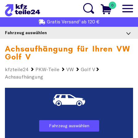
0
1
Gratis
Versand
ab 120 €
Fahrzeug auswählen
Achsaufhängung für Ihren
VW
Golf V
kfzteile24
PKW-Teile
VW
Golf V
Achsaufhängung
Fahrzeug auswählen