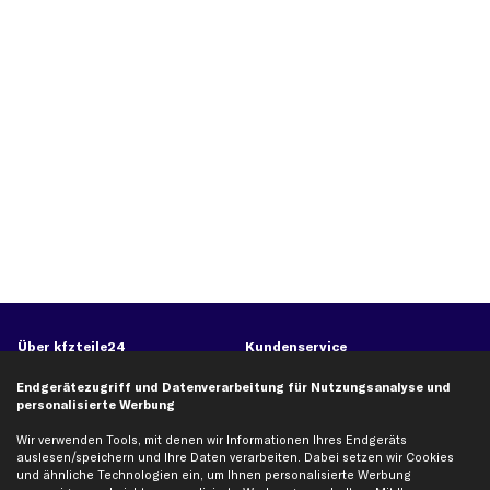
Über kfzteile24
Kundenservice
Über uns
Zahlung
Endgerätezugriff und Datenverarbeitung für Nutzungsanalyse und
personalisierte Werbung
business
plus
Versandinfo
Corporate Webseite
Retoure & Gewährleistung
Wir verwenden Tools, mit denen wir Informationen Ihres Endgeräts
auslesen/speichern und Ihre Daten verarbeiten. Dabei setzen wir Cookies
Partnerprogramm
Austauschartikel
und ähnliche Technologien ein, um Ihnen personalisierte Werbung
Werkstätten/Filialen
Häufige Fragen