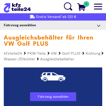
0
1
Gratis
Versand
ab 120 €
Fahrzeug auswählen
Ausgleichsbehälter für Ihren
VW Golf PLUS
kfzteile24
PKW-Teile
VW
Golf PLUS
Kühlung
Wasser-/Ölkühler
Ausgleichsbehälter
Fahrzeug auswählen