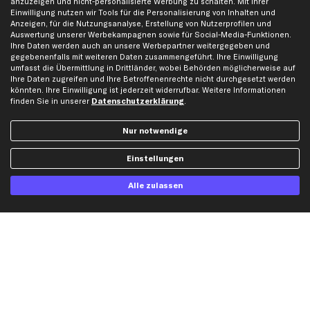
anzuzeigen und nicht-personalisierte Werbung zu schalten. Mit Ihrer
Einwilligung nutzen wir Tools für die Personalisierung von Inhalten und
Karriere
Automagazin
Anzeigen, für die Nutzungsanalyse, Erstellung von Nutzerprofilen und
Bewertungen
Unsere Marken
Auswertung unserer Werbekampagnen sowie für Social-Media-Funktionen.
Ihre Daten werden auch an unsere Werbepartner weitergegeben und
Unsere App
Beliebte Autos
gegebenenfalls mit weiteren Daten zusammengeführt. Ihre Einwilligung
umfasst die Übermittlung in Drittländer, wobei Behörden möglicherweise auf
Gutscheine
Ihre Daten zugreifen und Ihre Betroffenenrechte nicht durchgesetzt werden
könnten. Ihre Einwilligung ist jederzeit widerrufbar. Weitere Informationen
finden Sie in unserer
Datenschutzerklärung
.
Hilfe & Support
Top Produkte
Kontakt
Auspuff
Nur notwendige
Datenschutz
Bremsbeläge
Einstellungen
AGB
Bremssattel
Impressum
Bremsscheiben
Alle zulassen
Whistleblowersystem
Lichtmaschine
Dateneinstellungen
Luftfilter
Widerrufsbelehrung
Ölfilter
Querlenker
Stoßdämpfer
Scheibenwischer